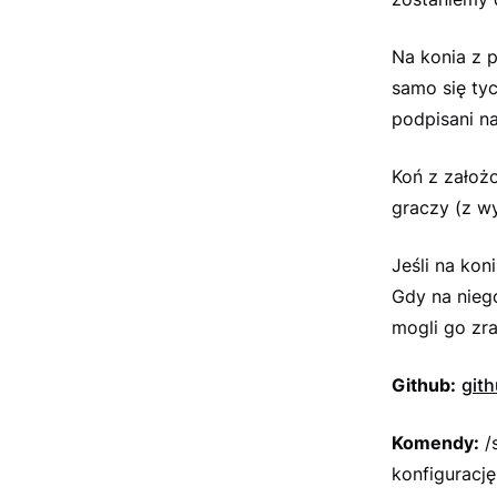
Na konia z 
samo się ty
podpisani na
Koń z założ
graczy (z wy
Jeśli na kon
Gdy na niego
mogli go zran
Github:
gith
Komendy:
/s
konfigurację