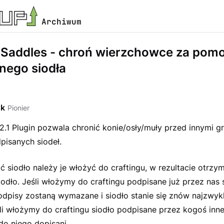
Archiwum
] Saddles - chroń wierzchowce za pom
nego siodła
sk
Pionier
2.1 Plugin pozwala chronić konie/osły/muły przed innymi g
isanych siodeł.
 siodło należy je włożyć do craftingu, w rezultacie otrz
odło. Jeśli włożymy do craftingu podpisane już przez nas s
odpisy zostaną wymazane i siodło stanie się znów najzwyk
li włożymy do craftingu siodło podpisane przez kogoś inne
do niego dopisani.