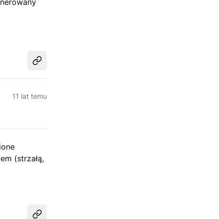
generowany
Udostępnij
11 lat temu
ione
em (strzałą,
Udostępnij