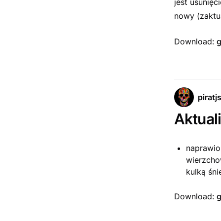
jest usunię
nowy (zaktu
Download:
g
piratj
Aktuali
naprawio
wierzchow
kulką śni
Download:
g