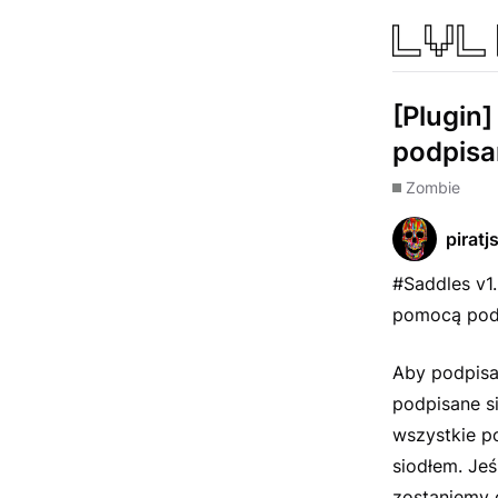
[Plugin
podpisa
Zombie
piratj
#Saddles v1.
pomocą podp
Aby podpisać
podpisane si
wszystkie p
siodłem. Jeś
zostaniemy 