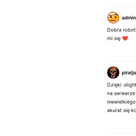
admin
Dobra robota
mi się
❤️
piratj
Dzięki :slig
na serwerze 
niewielkieg
akurat się k