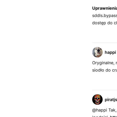
Uprawnienia
sddls.bypas
dostęp do c
happi
Oryginalne,
siodło do cr
piratj
@happi Tak, 