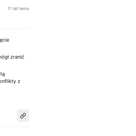
11 lat temu
ęcie
mógł zranić
tą
nflikty z
Udostępnij