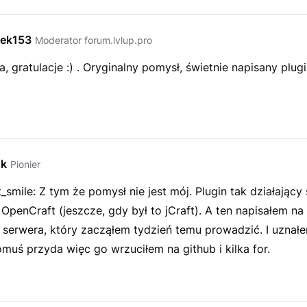
ek153
Moderator forum.lvlup.pro
, gratulacje :) . Oryginalny pomysł, świetnie napisany plug
sk
Pionier
ht_smile: Z tym że pomysł nie jest mój. Plugin tak działając
OpenCraft (jeszcze, gdy był to jCraft). A ten napisałem na
o serwera, który zacząłem tydzień temu prowadzić. I uznał
omuś przyda więc go wrzuciłem na github i kilka for.