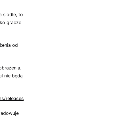
 siodle, to
lko gracze
żenia od
 obrażenia.
al nie będą
ls/releases
eładowuje