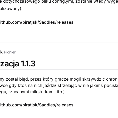
cie dotychczasowego pliku config.yml, zostanie wtedy wy
alizowany).
ithub.com/piratjsk/Saddles/releases
sk
Pionier
zacja 1.1.3
ny został błąd, przez który gracze mogli skrzywdzić chron
ce gdy ktoś na nich jeździł strzelając w nie jakimś pociski
egu, rzucanymi miksturkami, itp.)
ithub.com/piratjsk/Saddles/releases