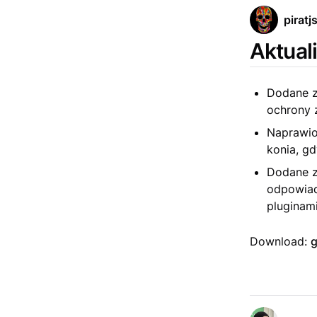
piratj
Aktuali
Dodane z
ochrony 
Naprawion
konia, gd
Dodane z
odpowiad
pluginami
Download:
g