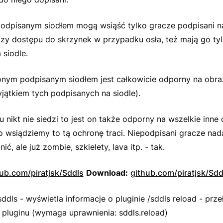
podpisanym siodłem mogą wsiąść tylko gracze podpisani na
czy dostępu do skrzynek w przypadku osła, też mają go ty
 siodle.
onym podpisanym siodłem jest całkowicie odporny na obra
jątkiem tych podpisanych na siodle).
iu nikt nie siedzi to jest on także odporny na wszelkie inne
 wsiądziemy to tą ochronę traci. Niepodpisani gracze nad
ić, ale już zombie, szkielety, lava itp. - tak.
ub.com/piratjsk/Sddls
Download:
github.com/piratjsk/Sdd
ddls - wyświetla informacje o pluginie /sddls reload - prz
 pluginu (wymaga uprawnienia: sddls.reload)