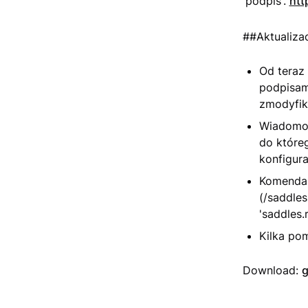
'podpis'.
htt
##Aktualizac
Od teraz 
podpisami
zmodyfik
Wiadomoś
do które
konfigura
Komenda 
(/saddle
'saddles.r
Kilka po
Download:
g