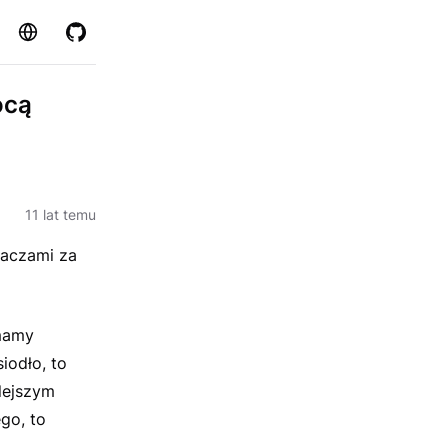
Strona
GitHub
ocą
11 lat temu
raczami za
ymamy
iodło, to
lejszym
go, to