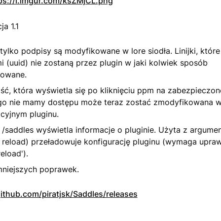
ps://i.imgur.com/ksZMjCL.png
ja 1.1
tylko podpisy są modyfikowane w lore siodła. Linijki, które
 (uuid) nie zostaną przez plugin w jaki kolwiek sposób
owane.
ć, która wyświetla się po kliknięciu ppm na zabezpieczon
go nie mamy dostępu może teraz zostać zmodyfikowana w
cyjnym pluginu.
/saddles wyświetla informacje o pluginie. Użyta z argumen
s reload) przeładowuje konfigurację pluginu (wymaga upraw
eload').
mniejszych poprawek.
ithub.com/piratjsk/Saddles/releases