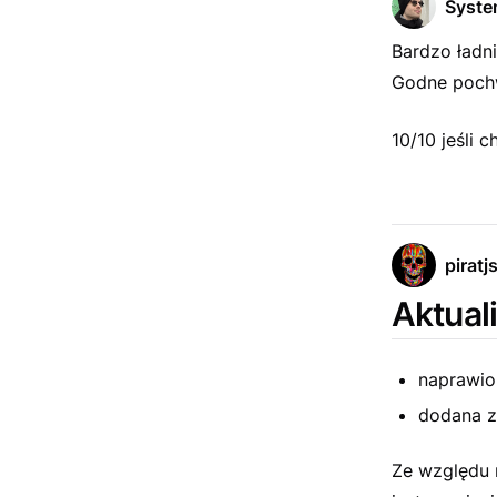
Syst
Bardzo ładn
Godne pochw
10/10 jeśli 
piratj
Aktuali
naprawio
dodana z
Ze względu 