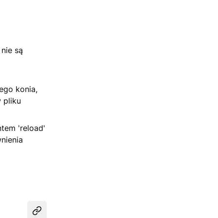
 nie są
ego konia,
 pliku
tem 'reload'
nienia
Udostępnij