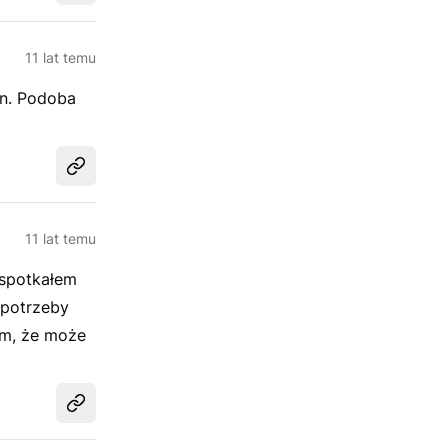
11 lat temu
in. Podoba
Udostępnij
11 lat temu
y spotkałem
 potrzeby
em, że może
Udostępnij