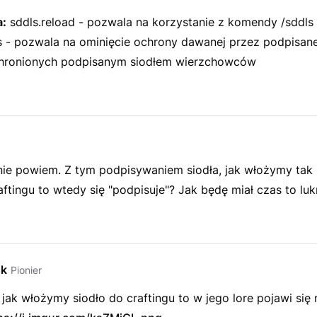
:
sddls.reload - pozwala na korzystanie z komendy /sddls 
s - pozwala na ominięcie ochrony dawanej przez podpisane 
hronionych podpisanym siodłem wierzchowców
 nie powiem. Z tym podpisywaniem siodła, jak włożymy tak
aftingu to wtedy się "podpisuje"? Jak będę miał czas to luk
sk
Pionier
jak włożymy siodło do craftingu to w jego lore pojawi się 