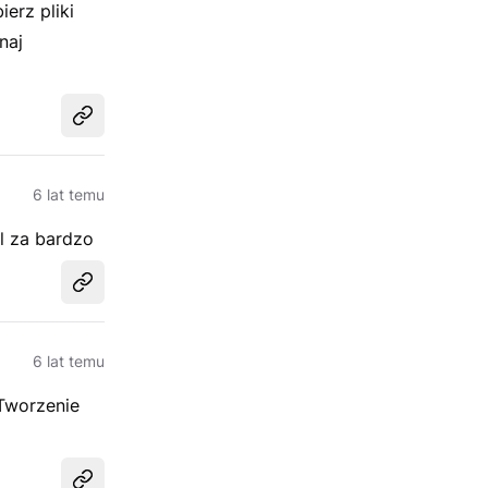
erz pliki
naj
Udostępnij
6 lat temu
l za bardzo
Udostępnij
6 lat temu
 Tworzenie