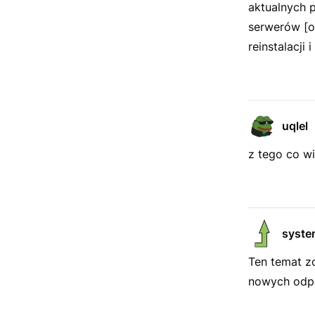
aktualnych p
serwerów [o
reinstalacji
uqlel
z tego co wi
syste
Ten temat z
nowych odpo