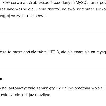
lików serwera]. Zrób eksport baz danych MySQL, oraz pobi
raz inne ważne dla Ciebie rzeczy] na swój komputer. Doko
 i wgraj wszystko na serwer
dze to masz coś nie tak z UTF-8, ale nie znam sie na mysq
m
ostał automatycznie zamknięty 32 dni po ostatnim wpisie.
wiedzi nie jest już możliwe.