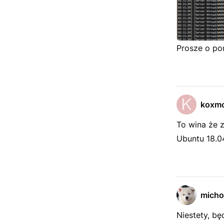
Prosze o po
koxmc
To wina że 
Ubuntu 18.0
micho
Niestety, bę