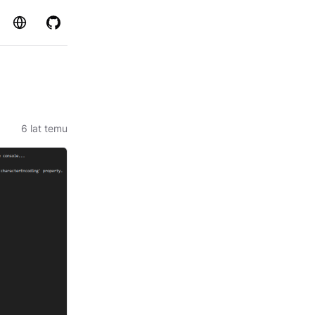
Strona
GitHub
6 lat temu