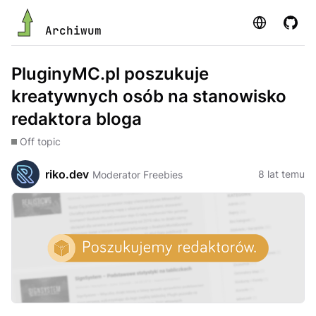
Strona
GitHu
Archiwum
PluginyMC.pl poszukuje
kreatywnych osób na stanowisko
redaktora bloga
Off topic
riko.dev
8 lat temu
Moderator Freebies