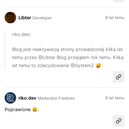
Libter
8 lat temu
Developer
riko.dev:
Blog jest reaktywacją strony prowadzonej kilka lat
temu przez @Libter Blog przejąłem rok temu. Kilka
lat temu to zdecydowanie @SystemZ
😛
Udost
riko.dev
8 lat temu
Moderator Freebies
Poprawione
😄
.
Udost