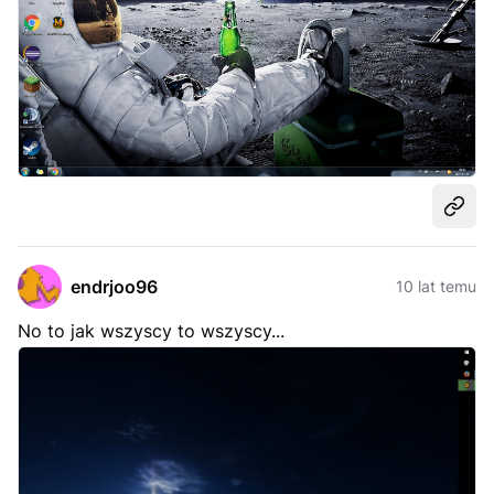
Udost
endrjoo96
10 lat temu
No to jak wszyscy to wszyscy...