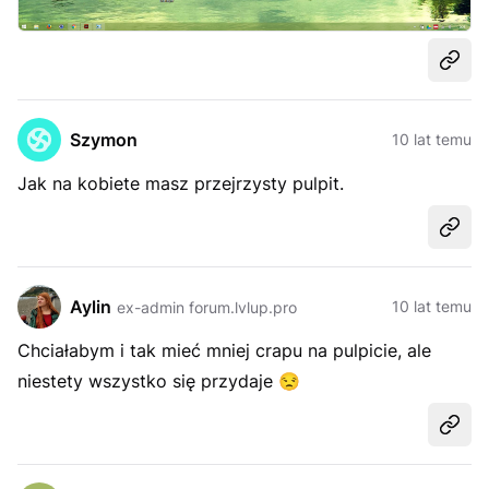
Udost
Szymon
10 lat temu
Jak na kobiete masz przejrzysty pulpit.
Udost
Aylin
10 lat temu
ex-admin forum.lvlup.pro
Chciałabym i tak mieć mniej crapu na pulpicie, ale
niestety wszystko się przydaje
😒
Udost