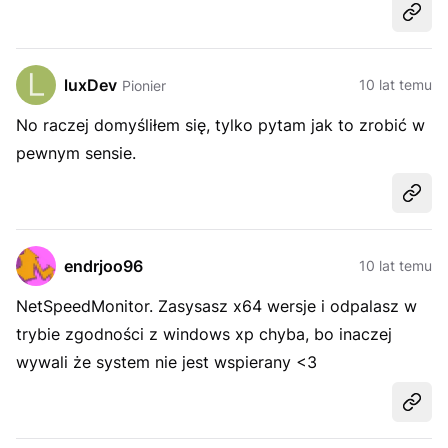
Udost
luxDev
10 lat temu
Pionier
No raczej domyśliłem się, tylko pytam jak to zrobić w
pewnym sensie.
Udost
endrjoo96
10 lat temu
NetSpeedMonitor. Zasysasz x64 wersje i odpalasz w
trybie zgodności z windows xp chyba, bo inaczej
wywali że system nie jest wspierany <3
Udost