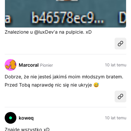
Znalezione u @luxDev'a na pulpicie. xD
Udost
Marcoral
10 lat temu
Pionier
Dobrze, że nie jesteś jakimś moim młodszym bratem.
Przed Tobą naprawdę nic się nie ukryje
😅
Udost
koweq
10 lat temu
Znajdę wszystko xD