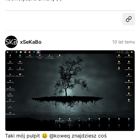
Udost
xSeKaBo
10 lat temu
Taki mój pulpit
😃
@koweq znajdziesz coś