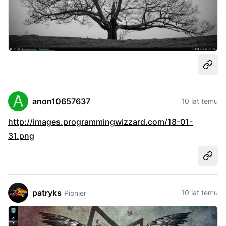
Udost
anon10657637
10 lat temu
http://images.programmingwizzard.com/18-01-
31.png
Udost
patryks
10 lat temu
Pionier