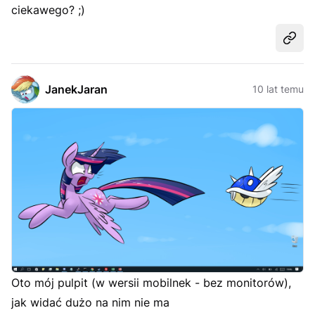
ciekawego? ;)
Udost
JanekJaran
10 lat temu
Oto mój pulpit (w wersii mobilnek - bez monitorów),
jak widać dużo na nim nie ma