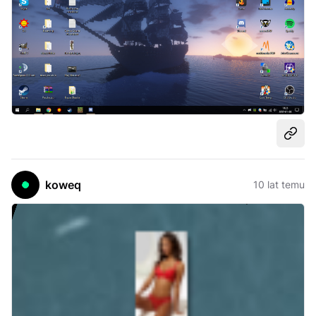
Udost
koweq
10 lat temu