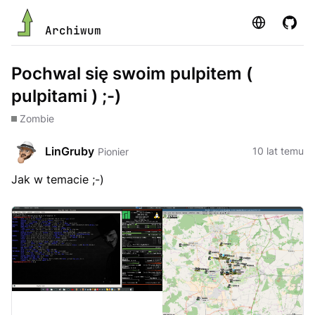
Strona
GitHu
Archiwum
Pochwal się swoim pulpitem (
pulpitami ) ;-)
Zombie
LinGruby
10 lat temu
Pionier
Jak w temacie ;-)