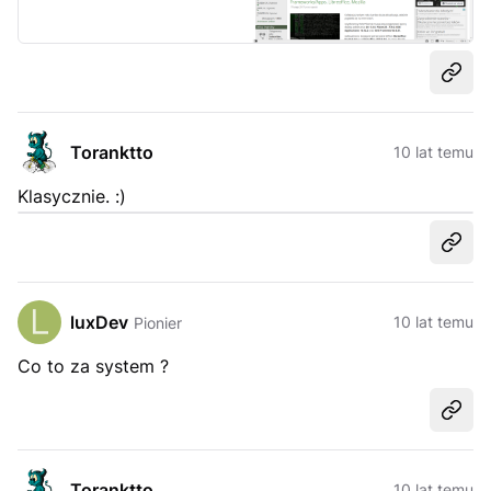
Udost
Toranktto
10 lat temu
Klasycznie. :)
Udost
luxDev
10 lat temu
Pionier
Co to za system ?
Udost
Toranktto
10 lat temu