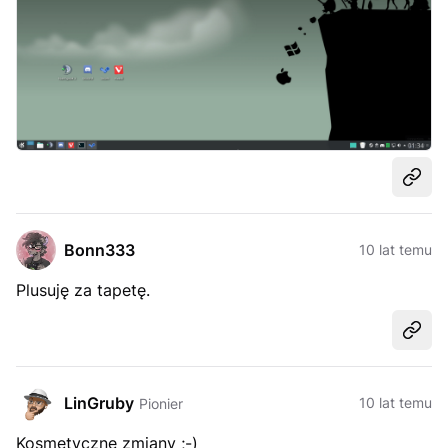
Udost
Bonn333
10 lat temu
Plusuję za tapetę.
Udost
LinGruby
10 lat temu
Pionier
Kosmetyczne zmiany ;-)