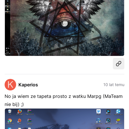
Udost
Kaperios
10 lat temu
No ja wiem ze tapeta prosto z watku Marpg (MaTeam
nie bij) ;)