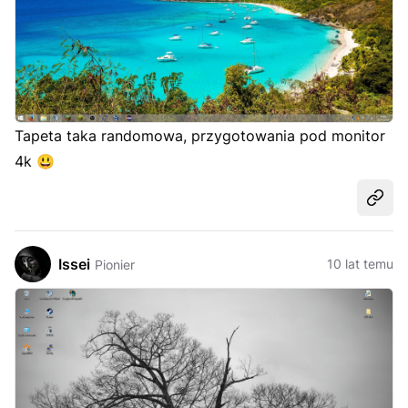
Tapeta taka randomowa, przygotowania pod monitor
4k
😃
Udost
Issei
10 lat temu
Pionier