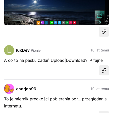
Udost
luxDev
10 lat temu
Pionier
A co to na pasku zadań Upload|Download? :P fajne
Udost
endrjoo96
10 lat temu
To je miernik prędkości pobierania por... przeglądania
internetu.