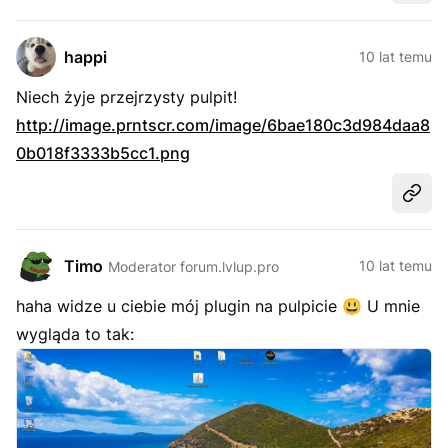
happi
10 lat temu
Niech żyje przejrzysty pulpit!
http://image.prntscr.com/image/6bae180c3d984daa8
0b018f3333b5cc1.png
Udost
Timo
10 lat temu
Moderator forum.lvlup.pro
haha widze u ciebie mój plugin na pulpicie
😃
U mnie
wygląda to tak: