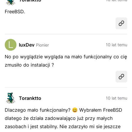
FreeBSD.
Udost
luxDev
10 lat temu
Pionier
No po wyglądzie wygląda na mało funkcjonalny co cię
zmusiło do instalacji ?
Udost
Toranktto
10 lat temu
Dlaczego mało funkcjonalny?
😄
Wybrałem FreeBSD
dlatego że działa zadowalająco już przy małych
zasobach i jest stabilny. Nie zdarzyło mi sie jeszcze