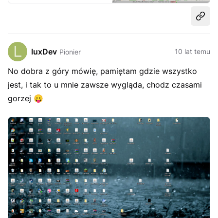
Udost
luxDev
10 lat temu
Pionier
No dobra z góry mówię, pamiętam gdzie wszystko
jest, i tak to u mnie zawsze wygląda, chodz czasami
gorzej
😛