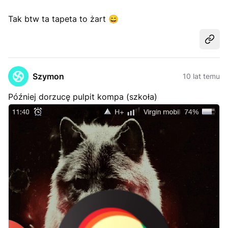
Tak btw ta tapeta to żart
😄
Udost
Szymon
10 lat temu
Później dorzucę pulpit kompa (szkoła)