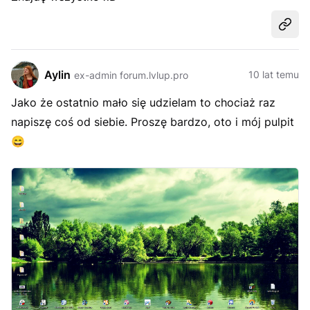
Udost
Aylin
10 lat temu
ex-admin forum.lvlup.pro
Jako że ostatnio mało się udzielam to chociaż raz
napiszę coś od siebie. Proszę bardzo, oto i mój pulpit
😄