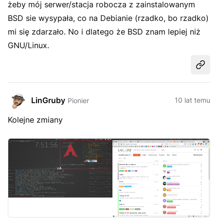
żeby mój serwer/stacja robocza z zainstalowanym
BSD sie wysypała, co na Debianie (rzadko, bo rzadko)
mi się zdarzało. No i dlatego że BSD znam lepiej niż
GNU/Linux.
Udost
LinGruby
10 lat temu
Pionier
Kolejne zmiany