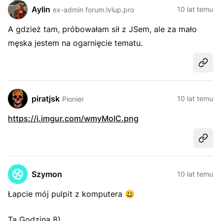
Aylin
10 lat temu
ex-admin forum.lvlup.pro
A gdzież tam, próbowałam sił z JSem, ale za mało
męska jestem na ogarnięcie tematu.
Udost
piratjsk
10 lat temu
Pionier
https://i.imgur.com/wmyMoIC.png
Udost
Szymon
10 lat temu
Łapcie mój pulpit z komputera
😃
Ta Godzina 8)