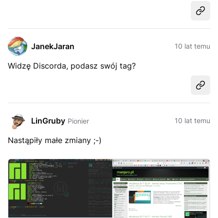
Udost
JanekJaran
10 lat temu
Widzę Discorda, podasz swój tag?
Udost
LinGruby
10 lat temu
Pionier
Nastąpiły małe zmiany ;-)