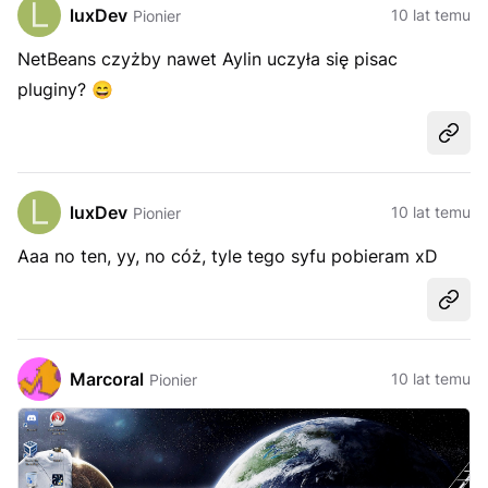
luxDev
10 lat temu
Pionier
NetBeans czyżby nawet Aylin uczyła się pisac
pluginy?
😄
Udost
luxDev
10 lat temu
Pionier
Aaa no ten, yy, no cóż, tyle tego syfu pobieram xD
Udost
Marcoral
10 lat temu
Pionier