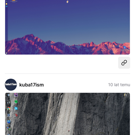
Udost
kuba17ism
10 lat temu