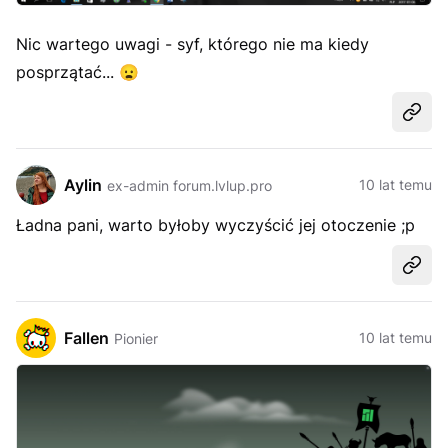
Nic wartego uwagi - syf, którego nie ma kiedy
posprzątać...
😦
Udost
Aylin
10 lat temu
ex-admin forum.lvlup.pro
Ładna pani, warto byłoby wyczyścić jej otoczenie ;p
Udost
Fallen
10 lat temu
Pionier