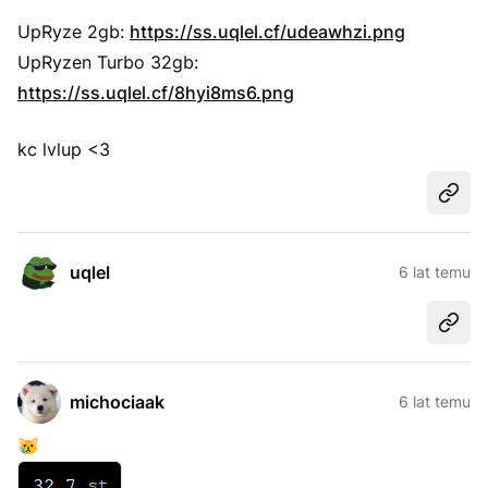
UpRyze 2gb:
https://ss.uqlel.cf/udeawhzi.png
UpRyzen Turbo 32gb:
https://ss.uqlel.cf/8hyi8ms6.png
kc lvlup <3
Udost
uqlel
6 lat temu
Udost
michociaak
6 lat temu
😿