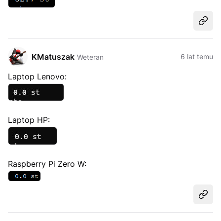
Udost
KMatuszak
6 lat temu
Weteran
Laptop Lenovo:
Laptop HP:
Raspberry Pi Zero W:
Udost