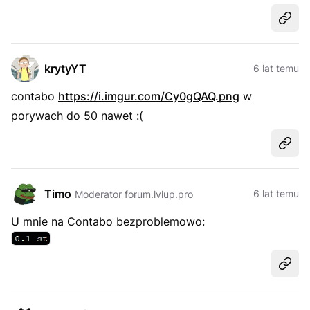
Udost
krytyYT
6 lat temu
contabo
https://i.imgur.com/Cy0gQAQ.png
w
porywach do 50 nawet :(
Udost
Timo
6 lat temu
Moderator forum.lvlup.pro
U mnie na Contabo bezproblemowo:
Udost