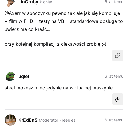
LinGruby
6 lat temu
Pionier
@Axerr w spoczynku pewno tak ale jak się kompiluje
+ film w FHD + testy na VB + standardowa obsługa to
uwierz ma co kraść...
przy kolejnej kompilacji z ciekawości zrobię
;-)
Udost
uqlel
6 lat temu
steal mozesz miec jedynie na wirtualnej maszynie
Udost
KrEdEnS
6 lat temu
Moderator Freebies