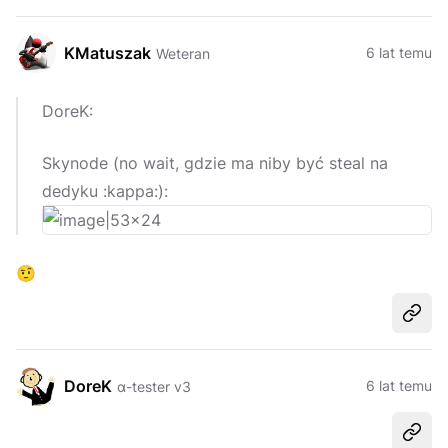
KMatuszak
6 lat temu
Weteran
DoreK:
Skynode (no wait, gdzie ma niby być steal na
dedyku :kappa:):
🤨
Udost
DoreK
6 lat temu
α-tester v3
Udost