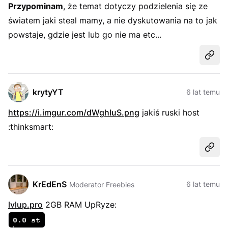
Przypominam
, że temat dotyczy podzielenia się ze
światem jaki steal mamy, a nie dyskutowania na to jak
powstaje, gdzie jest lub go nie ma etc...
Udost
krytyYT
6 lat temu
https://i.imgur.com/dWghluS.png
jakiś ruski host
:thinksmart:
Udost
KrEdEnS
6 lat temu
Moderator Freebies
lvlup.pro
2GB RAM UpRyze: