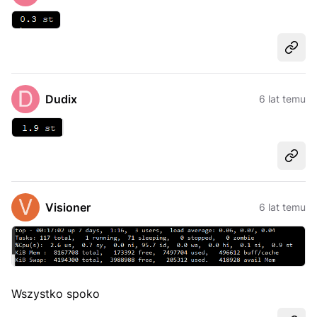
Udost
Dudix
6 lat temu
Udost
Visioner
6 lat temu
Wszystko spoko