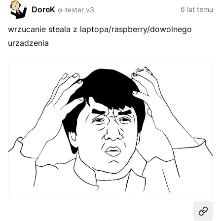
DoreK
6 lat temu
α-tester v3
wrzucanie steala z laptopa/raspberry/dowolnego
urzadzenia
Udost