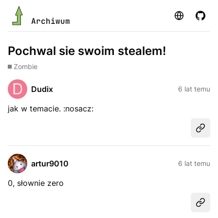
Strona
GitHu
Archiwum
Pochwal sie swoim stealem!
Zombie
Dudix
6 lat temu
jak w temacie. :nosacz:
Udost
artur9010
6 lat temu
0, słownie zero
Udost