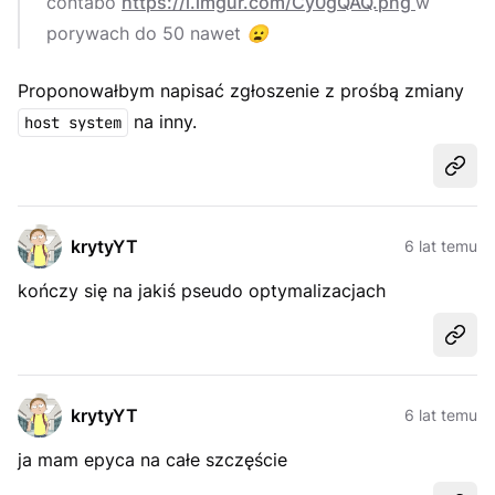
contabo
https://i.imgur.com/Cy0gQAQ.png
w
porywach do 50 nawet
😦
Proponowałbym napisać zgłoszenie z prośbą zmiany
na inny.
host system
Udost
krytyYT
6 lat temu
kończy się na jakiś pseudo optymalizacjach
Udost
krytyYT
6 lat temu
ja mam epyca na całe szczęście