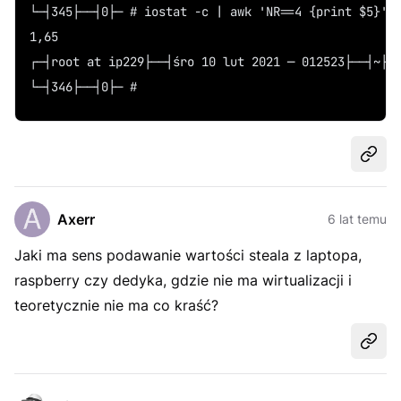
└─┤345├──┤0├─ # iostat -c | awk 'NR==4 {print $5}' 
1,65
┌─┤root at ip229├──┤śro 10 lut 2021 ─ 012523├──┤~├─
└─┤346├──┤0├─ # 
Udost
Axerr
6 lat temu
Jaki ma sens podawanie wartości steala z laptopa,
raspberry czy dedyka, gdzie nie ma wirtualizacji i
teoretycznie nie ma co kraść?
Udost