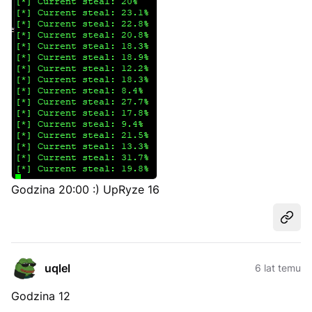
Godzina 20:00 :) UpRyze 16
Udost
uqlel
6 lat temu
Godzina 12