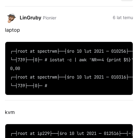
LinGruby
6 lat temu
Pionier
laptop
┌─┤root at spectrwm├──┤śro 10 lut 2021 ─ 010256├──┤
└─┤739├──┤0├─ # iostat -c | awk 'NR==4 {print $5}'
0,00
┌─┤root at spectrwm├──┤śro 10 lut 2021 ─ 010316├──┤
└─┤739├──┤0├─ # 
kvm
┌─┤root at ip229├──┤śro 10 lut 2021 ─ 012516├──┤~├─