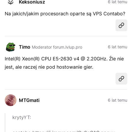
Keksoniusz
6 lat temu
Na jakich/jakim procesorach oparte są VPS Contabo?
Udost
Timo
6 lat temu
Moderator forum.lvlup.pro
Intel(R) Xeon(R) CPU E5-2630 v4 @ 2.20GHz. Źle nie
jest, ale raczej nie pod hostowanie gier.
Udost
MTGmati
6 lat temu
krytyYT: