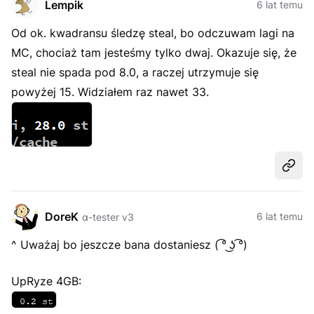
Lempik
6 lat temu
Od ok. kwadransu śledzę steal, bo odczuwam lagi na
MC, chociaż tam jesteśmy tylko dwaj. Okazuje się, że
steal nie spada pod 8.0, a raczej utrzymuje się
powyżej 15. Widziałem raz nawet 33.
Udost
DoreK
6 lat temu
α-tester v3
^ Uważaj bo jeszcze bana dostaniesz ( ͡° ͜ʖ ͡°)
UpRyze 4GB: