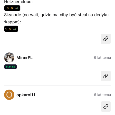
Hetzner cloud:
Skynode (no wait, gdzie ma niby być steal na dedyku
:kappa:):
Udost
MinerPL
6 lat temu
Udost
opkarol11
6 lat temu
Udost