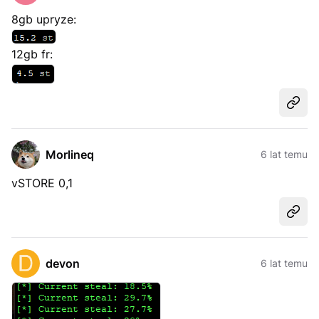
8gb upryze:
12gb fr:
Udost
Morlineq
6 lat temu
vSTORE 0,1
Udost
devon
6 lat temu