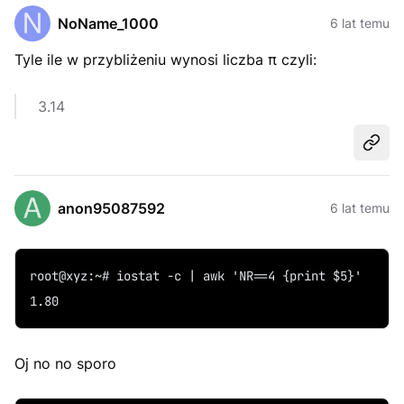
NoName_1000
6 lat temu
Tyle ile w przybliżeniu wynosi liczba π czyli:
3.14
Udost
anon95087592
6 lat temu
root@xyz:~# iostat -c | awk 'NR==4 {print $5}'
1.80
Oj no no sporo