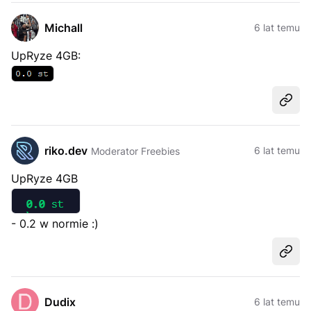
Michall
6 lat temu
UpRyze 4GB:
Udost
riko.dev
6 lat temu
Moderator Freebies
UpRyze 4GB
- 0.2 w normie :)
Udost
Dudix
6 lat temu