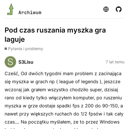
Strona
GitHu
Archiwum
Pod czas ruszania myszka gra
laguje
Pytania i problemy
S3Lisu
7 lat temu
Cześć, Od dwóch tygodni mam problem z zacinająca
się myszka w grach np ( league of legends ), jeszcze
wczoraj jak grałem wszystko chodziło super, dzisiaj
rano od kiedy tylko włączyłem komputer, po ruszeniu
myszka w grze dostaje spadki fps z 200 do 90-150, a
nawet przy większych ruchach do 1/2 fpsów i tak cały
czas.... Na początku myślałem, ze to przez Windows