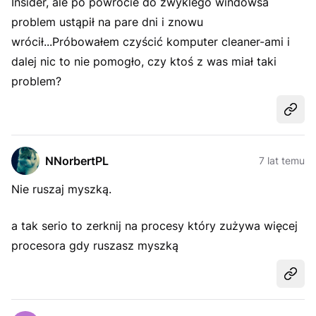
Insider, ale po powrocie do zwyklego windowsa
problem ustąpił na pare dni i znowu
wrócił...Próbowałem czyścić komputer cleaner-ami i
dalej nic to nie pomogło, czy ktoś z was miał taki
problem?
Udost
NNorbertPL
7 lat temu
Nie ruszaj myszką.
a tak serio to zerknij na procesy który zużywa więcej
procesora gdy ruszasz myszką
Udost