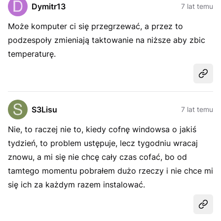
Dymitr13
7 lat temu
Może komputer ci się przegrzewać, a przez to
podzespoły zmieniają taktowanie na niższe aby zbic
temperaturę.
Udost
S3Lisu
7 lat temu
Nie, to raczej nie to, kiedy cofnę windowsa o jakiś
tydzień, to problem ustępuje, lecz tygodniu wracaj
znowu, a mi się nie chcę cały czas cofać, bo od
tamtego momentu pobrałem dużo rzeczy i nie chce mi
się ich za każdym razem instalować.
Udost