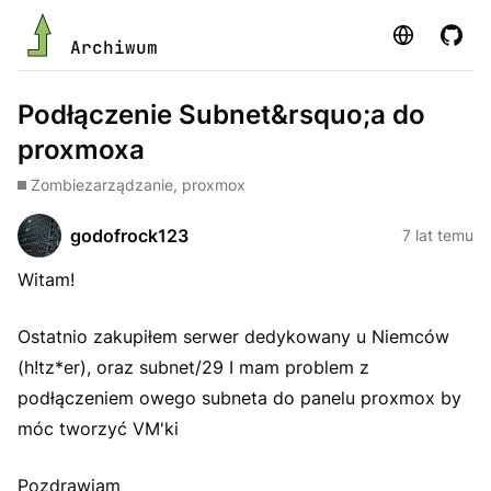
Strona
GitHu
Archiwum
Podłączenie Subnet&rsquo;a do
proxmoxa
Zombie
zarządzanie, proxmox
godofrock123
7 lat temu
Witam!
Ostatnio zakupiłem serwer dedykowany u Niemców
(h!tz*er), oraz subnet/29 I mam problem z
podłączeniem owego subneta do panelu proxmox by
móc tworzyć VM'ki
Pozdrawiam