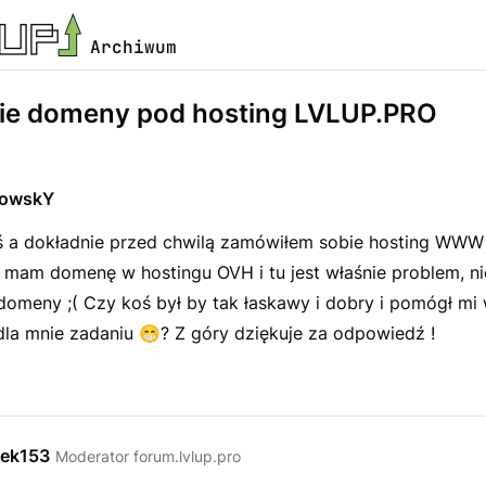
Archiwum
ie domeny pod hosting LVLUP.PRO
owskY
 a dokładnie przed chwilą zamówiłem sobie hosting WWW
 mam domenę w hostingu OVH i tu jest właśnie problem, n
domeny ;( Czy koś był by tak łaskawy i dobry i pomógł mi
 dla mnie zadaniu
😁
?
Z góry dziękuje za odpowiedź !
ek153
Moderator forum.lvlup.pro