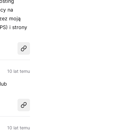
osting
ący na
zez moją
S) i strony
Udostępnij
10 lat temu
lub
Udostępnij
10 lat temu