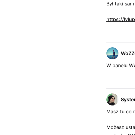
Był taki sa
https://lvl
WoZZ
W panelu W
Syst
Masz tu co n
Możesz usta