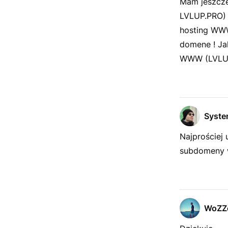
Mam jeszcze
LVLUP.PRO) 
hosting WWW
domene ! Ja
WWW (LVLUP
Syst
Najprościej
subdomeny w
WoZZ