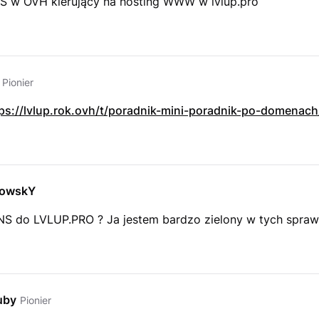
NS w OVH kierujący na hosting WWW w lvlup.pro
Pionier
ps://lvlup.rok.ovh/t/poradnik-mini-poradnik-po-domenach
owskY
DNS do LVLUP.PRO ? Ja jestem bardzo zielony w tych spraw
uby
Pionier