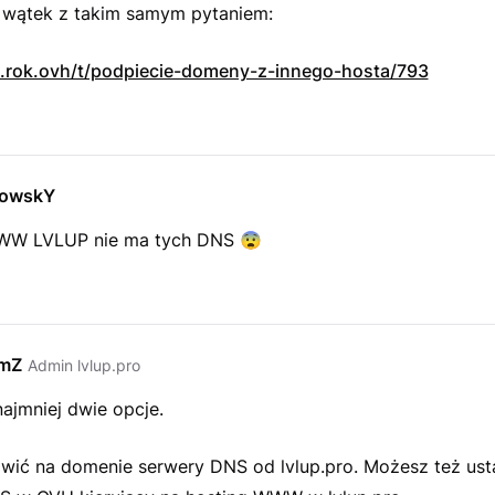
m wątek z takim samym pytaniem:
up.rok.ovh/t/podpiecie-domeny-z-innego-hosta/793
owskY
WW LVLUP nie ma tych DNS
😨
emZ
Admin lvlup.pro
ajmniej dwie opcje.
wić na domenie serwery DNS od lvlup.pro. Możesz też ust