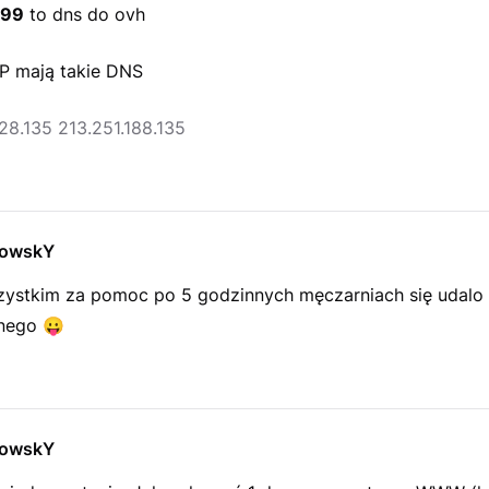
.99
to dns do ovh
IP mają takie DNS
28.135 213.251.188.135
owskY
zystkim za pomoc po 5 godzinnych męczarniach się udalo !
znego
😛
owskY