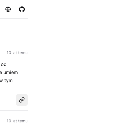
Strona
GitHub
10 lat temu
 od
ie umiem
 w tym
Udostępnij
10 lat temu