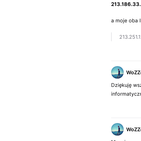
213.186.33
a moje oba 
213.251.1
WoZZ
Dziękuję ws
informatyc
WoZZ