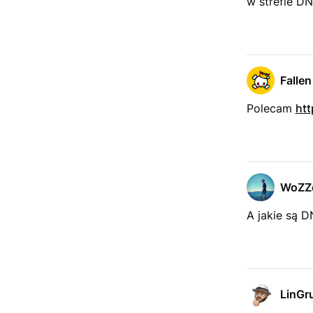
w strefie D
Fallen
Polecam
htt
WoZZ
A jakie są 
LinGr