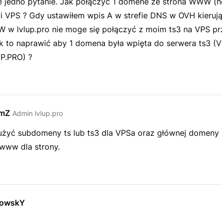
 jedno pytanie. Jak połączyć 1 domene ze strona WWW (h
i VPS ? Gdy ustawiłem wpis A w strefie DNS w OVH kieruj
 w lvlup.pro nie moge się połączyć z moim ts3 na VPS pr
k to naprawić aby 1 domena była wpięta do serwera ts3 (VP
.PRO) ?
emZ
Admin lvlup.pro
 użyć subdomeny ts lub ts3 dla VPSa oraz głównej domeny 
ww dla strony.
owskY