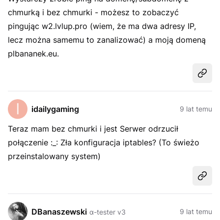
chmurką i bez chmurki - możesz to zobaczyć
pingując w2.lvlup.pro (wiem, że ma dwa adresy IP,
lecz można samemu to zanalizować) a moją domeną
plbananek.eu.
Udost
idailygaming
9 lat temu
Teraz mam bez chmurki i jest Serwer odrzucił
połączenie :_: Zła konfiguracja iptables? (To świeżo
przeinstalowany system)
Udost
DBanaszewski
9 lat temu
α-tester v3