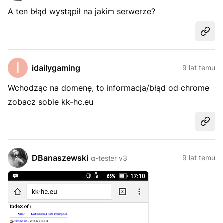
A ten błąd wystąpił na jakim serwerze?
Udost
idailygaming
9 lat temu
Wchodząc na domenę, to informacja/błąd od chrome
zobacz sobie kk-hc.eu
Udost
DBanaszewski
9 lat temu
α-tester v3