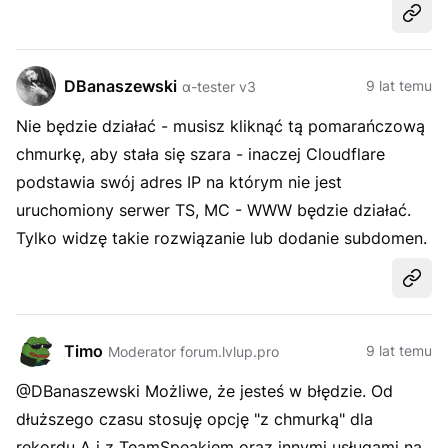
Udost
DBanaszewski
9 lat temu
α-tester v3
Nie będzie działać - musisz kliknąć tą pomarańczową
chmurkę, aby stała się szara - inaczej Cloudflare
podstawia swój adres IP na którym nie jest
uruchomiony serwer TS, MC - WWW będzie działać.
Tylko widzę takie rozwiązanie lub dodanie subdomen.
Udost
Timo
9 lat temu
Moderator forum.lvlup.pro
@DBanaszewski Możliwe, że jesteś w błędzie. Od
dłuższego czasu stosuję opcję "z chmurką" dla
rekordu A i z TeamSpeakiem oraz innymi usługami na