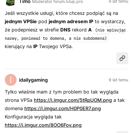
Timo
9 lat temu
Moderator forum.lvlup.pro
Jeśli wszystkie usługi, które chcesz podpiąć są na
jednym VPSie
pod
jednym adresem IP
to wystarczy,
że podepniesz w strefie
DNS
rekord
A
(nie wpisując
nazwy, ponieważ to domena, a nie subdomena)
kierujący na
IP
Twojego VPSa.
Udost
idailygaming
9 lat temu
Tylko właśnie mam z tym problem bo tak wygląda
strona VPSa
https://i.imgur.com/5tRpUOM.png
a tak
domena
https://i.imgur.com/H0P0ER7.png
Konfiguracja wygląda tak
https://i.imgur.com/8OO6Fov.png