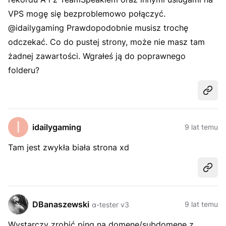
VPS mogę się bezproblemowo połączyć.
@idailygaming Prawdopodobnie musisz trochę
odczekać. Co do pustej strony, może nie masz tam
żadnej zawartości. Wgrałeś ją do poprawnego
folderu?
Udost
idailygaming
9 lat temu
Tam jest zwykła biała strona xd
Udost
DBanaszewski
9 lat temu
α-tester v3
Wystarczy zrobić ping na domenę/subdomenę z