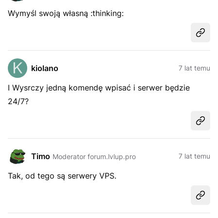
Wymyśl swoją własną :thinking:
Udost
kiolano
7 lat temu
I Wysrczy jedną komendę wpisać i serwer będzie
24/7?
Udost
Timo
7 lat temu
Moderator forum.lvlup.pro
Tak, od tego są serwery VPS.
Udost