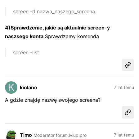
screen -d nazwa_naszego_screena
4)Sprawdzenie, jakie są aktualnie screen-y
naszsego konta
Sprawdzamy komendą
screen -list
Udost
kiolano
7 lat temu
A gdzie znajdę nazwę swojego screena?
Udost
Timo
7 lat temu
Moderator forum.lvlup.pro