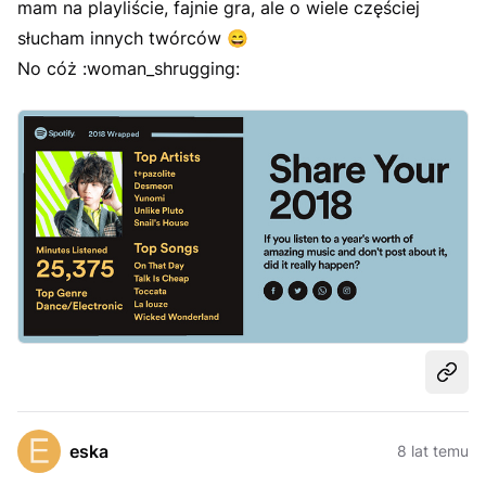
mam na playliście, fajnie gra, ale o wiele częściej
słucham innych twórców
😄
No cóż :woman_shrugging:
Udost
eska
8 lat temu