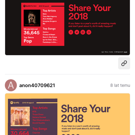
Udost
anon40709621
8 lat temu