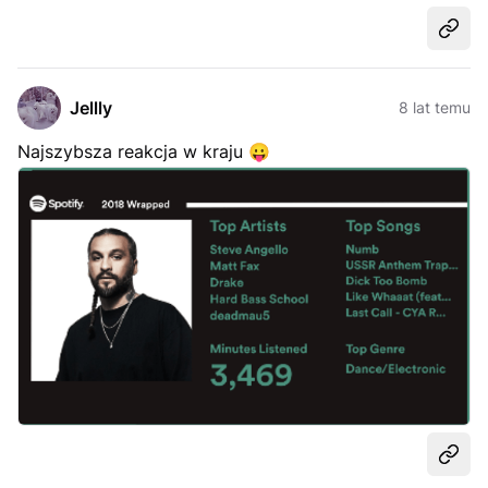
Udost
Jellly
8 lat temu
Najszybsza reakcja w kraju
😛
Udost