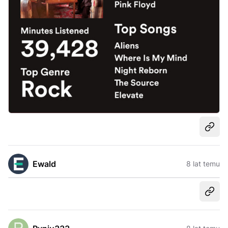
Udost
Ewald
8 lat temu
Udost