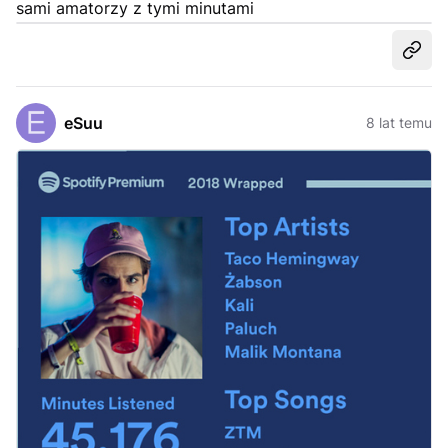
sami amatorzy z tymi minutami
Udost
eSuu
8 lat temu