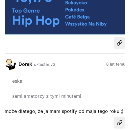
Udost
DoreK
8 lat temu
α-tester v3
eska:
sami amatorzy z tymi minutami
może dlatego, że ja mam spotify od maja tego roku ;)
Udost