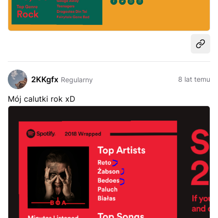
Udost
2KKgfx
8 lat temu
Regularny
Mój calutki rok xD