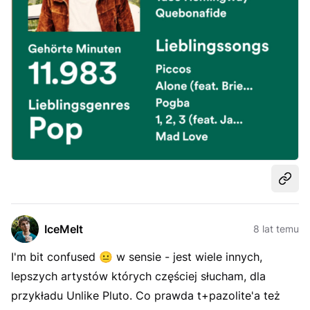
Udost
IceMelt
8 lat temu
I'm bit confused
😐
w sensie - jest wiele innych,
lepszych artystów których częściej słucham, dla
przykładu Unlike Pluto. Co prawda t+pazolite'a też