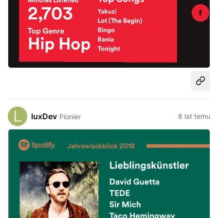
Udost
luxDev
8 lat temu
Pionier