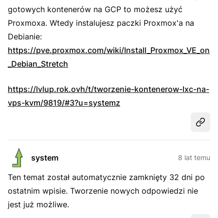
gotowych kontenerów na GCP to możesz użyć
Proxmoxa. Wtedy instalujesz paczki Proxmox'a na
Debianie:
https://pve.proxmox.com/wiki/Install_Proxmox_VE_on
_Debian_Stretch
https://lvlup.rok.ovh/t/tworzenie-kontenerow-lxc-na-
vps-kvm/9819/#3?u=systemz
Udost
system
8 lat temu
Ten temat został automatycznie zamknięty 32 dni po
ostatnim wpisie. Tworzenie nowych odpowiedzi nie
jest już możliwe.