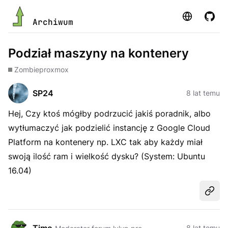
Strona
GitHu
Archiwum
Podział maszyny na kontenery
Zombie
proxmox
SP24
8 lat temu
Hej, Czy ktoś mógłby podrzucić jakiś poradnik, albo
wytłumaczyć jak podzielić instancję z Google Cloud
Platform na kontenery np. LXC tak aby każdy miał
swoją ilość ram i wielkość dysku? (System: Ubuntu
16.04)
Udost
8 lat temu