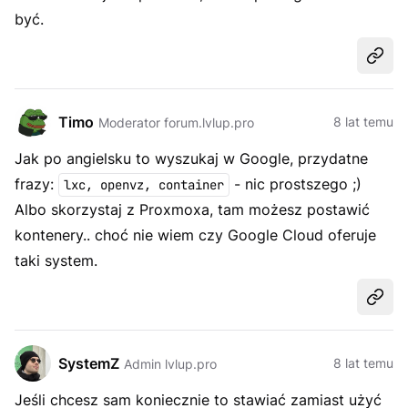
być.
Udost
Timo
8 lat temu
Moderator forum.lvlup.pro
Jak po angielsku to wyszukaj w Google, przydatne
frazy:
- nic prostszego ;)
lxc, openvz, container
Albo skorzystaj z Proxmoxa, tam możesz postawić
kontenery.. choć nie wiem czy Google Cloud oferuje
taki system.
Udost
SystemZ
8 lat temu
Admin lvlup.pro
Jeśli chcesz sam koniecznie to stawiać zamiast użyć