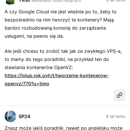
Timo
Moderator forum.lvlup.pro
A czy Google Cloud nie jest właśnie po to, żeby to
bezpośrednio na nim tworzyć te kontenery? Mają
bardzo rozbudowaną konsolę do zarządzania
usługami, na pewno się da.
Ale jeśli chcesz to zrobić tak jak ze zwykłego VPS-a,
to mamy do tego poradniki, na przykład ten do
stawiania kontenerów OpenVZ:
https://lvlup.rok.ovh/t/tworzenie-kontenerow-
openvz/770?u=timo
Udost
SP24
8 lat temu
Znasz może jakiś poradnik, nawet po angielsku może