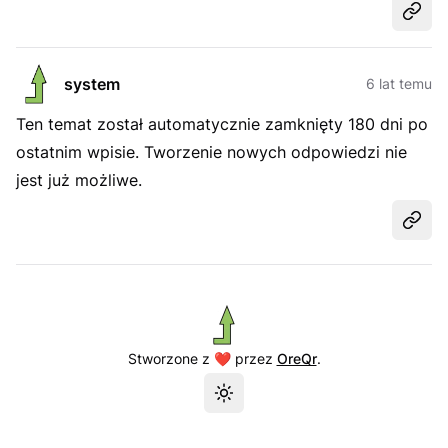
Udost
system
6 lat temu
Ten temat został automatycznie zamknięty 180 dni po
ostatnim wpisie. Tworzenie nowych odpowiedzi nie
jest już możliwe.
Udost
Stworzone z ❤️ przez
OreQr
.
Przełącz motyw