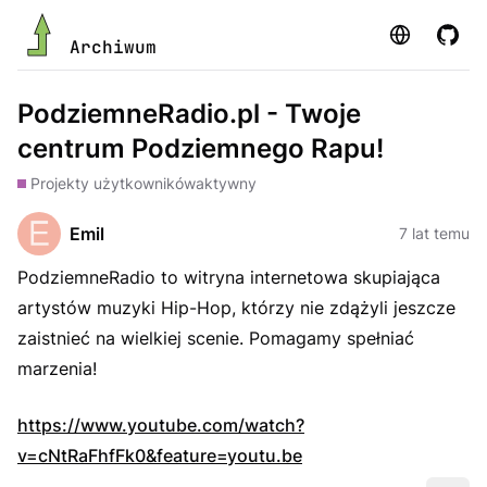
Strona
GitHu
Archiwum
PodziemneRadio.pl - Twoje
centrum Podziemnego Rapu!
Projekty użytkowników
aktywny
Emil
7 lat temu
PodziemneRadio to witryna internetowa skupiająca
artystów muzyki Hip-Hop, którzy nie zdążyli jeszcze
zaistnieć na wielkiej scenie. Pomagamy spełniać
marzenia!
https://www.youtube.com/watch?
v=cNtRaFhfFk0&feature=youtu.be