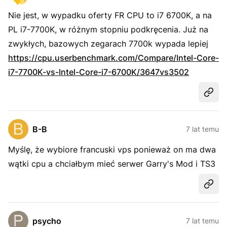
Nie jest, w wypadku oferty FR CPU to i7 6700K, a na
PL i7-7700K, w różnym stopniu podkręcenia. Już na
zwykłych, bazowych zegarach 7700k wypada lepiej
https://cpu.userbenchmark.com/Compare/Intel-Core-
i7-7700K-vs-Intel-Core-i7-6700K/3647vs3502
Udost
B-B
7 lat temu
Myślę, że wybiore francuski vps ponieważ on ma dwa
wątki cpu a chciałbym mieć serwer Garry's Mod i TS3
Udost
psycho
7 lat temu