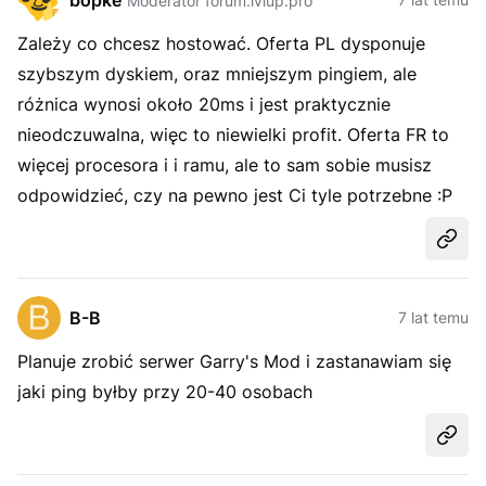
bopke
Moderator forum.lvlup.pro
Zależy co chcesz hostować. Oferta PL dysponuje
szybszym dyskiem, oraz mniejszym pingiem, ale
różnica wynosi około 20ms i jest praktycznie
nieodczuwalna, więc to niewielki profit. Oferta FR to
więcej procesora i i ramu, ale to sam sobie musisz
odpowidzieć, czy na pewno jest Ci tyle potrzebne :P
Udost
B-B
7 lat temu
Planuje zrobić serwer Garry's Mod i zastanawiam się
jaki ping byłby przy 20-40 osobach
Udost