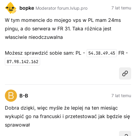
bopke
7 lat temu
Moderator forum.lvlup.pro
W tym momencie do mojego vps w PL mam 24ms
pingu, a do serwera w FR 31. Taka różnica jest
własciwie nieodczuwalna
Możesz sprawdzić sobie sam: PL -
FR -
54.38.49.45
87.98.142.162
Udost
B-B
7 lat temu
Dobra dzięki, więc myśle że lepiej na ten miesiąc
wykupić go na francuski i przetestować jak będzie się
sprawował