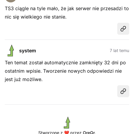
TS3 ciągle na tyle mało, że jak serwer nie przesadzi to
nic się wielkiego nie stanie.
Udost
system
7 lat temu
Ten temat został automatycznie zamknięty 32 dni po
ostatnim wpisie. Tworzenie nowych odpowiedzi nie
jest już możliwe.
Udost
Stworzone z ❤️ przez
OreQr
.