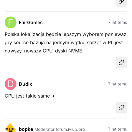
Udost
FairGames
7 lat temu
Polska lokalizacja będzie lepszym wyborem ponieważ
gry source bazują na jednym wątku, sprzęt w PL jest
nowszy, nowszy CPU, dyski NVME.
Udost
Dudix
7 lat temu
CPU jest takie same :)
Udost
bopke
7 lat temu
Moderator forum.lvlup.pro