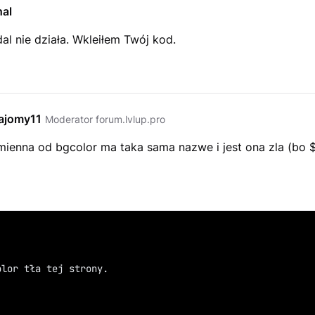
al
dal nie działa. Wkleiłem Twój kod.
ajomy11
Moderator forum.lvlup.pro
mienna od bgcolor ma taka sama nazwe i jest ona zla (bo $
olor tła tej strony.