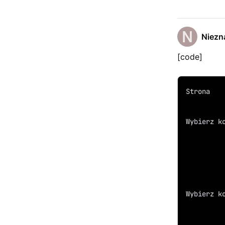
Niezn
[code]
Strona
Wybierz k
Wybierz k