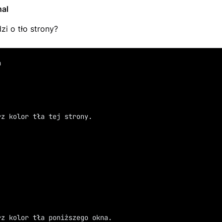
al
zi o tło strony?
a
rz kolor tła tej strony.
erz kolor tła poniższego okna.