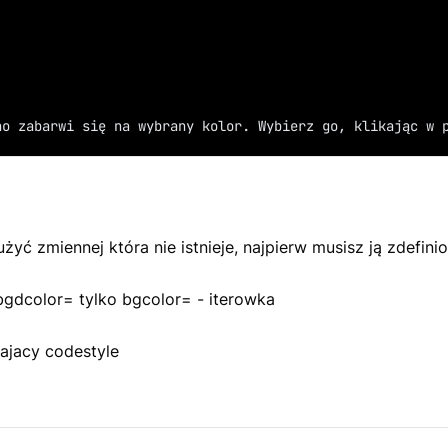
kno zabarwi się na wybrany kolor. Wybierz go, klikając w 
żyć zmiennej która nie istnieje, najpierw musisz ją zdefin
bgdcolor= tylko bgcolor= - iterowka
ajacy codestyle