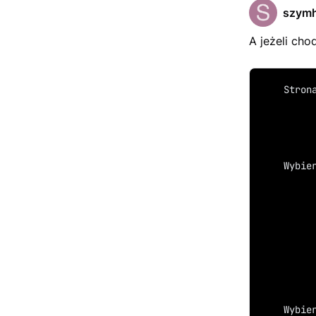
szymh
A jeżeli chod
	Stron
	Wybie
	Wybi