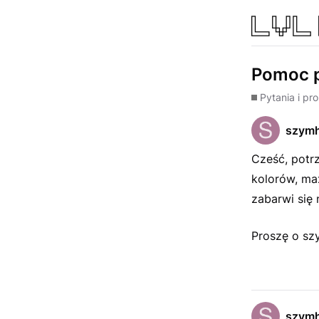
Pomoc 
Pytania i pr
szymh
Cześć, potr
kolorów, max
zabarwi się
Proszę o szy
szymh