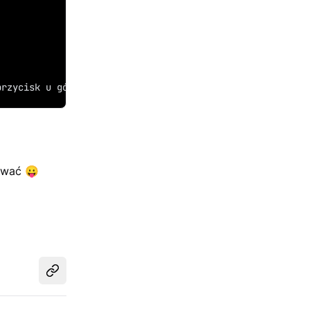
przycisk u góry.
iować
😛
Udostępnij