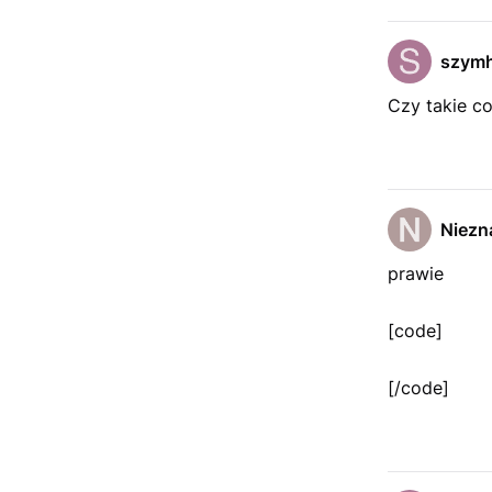
szymh
Czy takie co
Niezn
prawie
[code]
[/code]