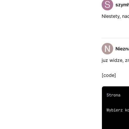
szymh
NIestety, na
Niezn
juz widze, z
[code]
Strona
Wybierz k