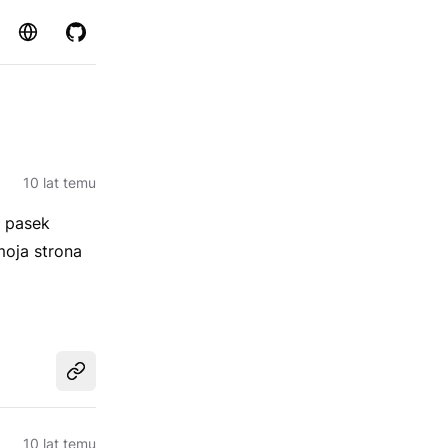
Strona
GitHub
10 lat temu
e pasek
moja strona
Udostępnij
10 lat temu