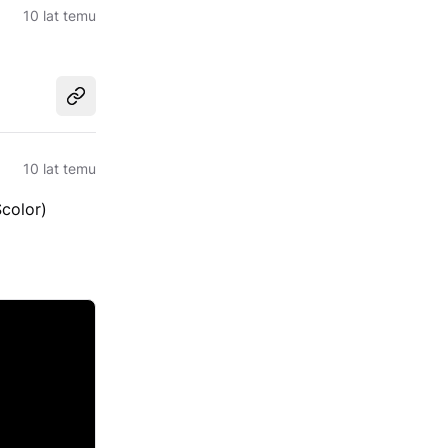
10 lat temu
Udostępnij
10 lat temu
color)