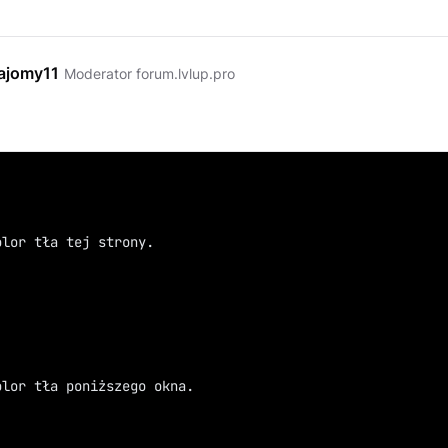
ajomy11
Moderator forum.lvlup.pro
olor tła tej strony.
olor tła poniższego okna.