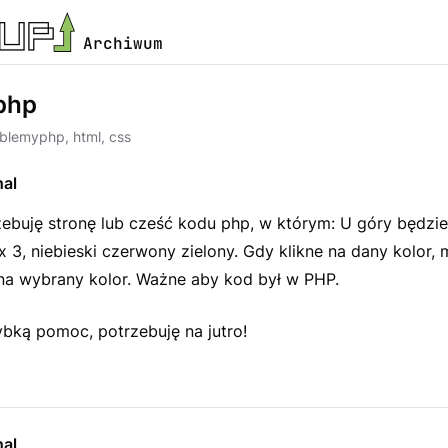
Archiwum
php
oblemy
php, html, css
al
zebuję stronę lub cześć kodu php, w którym: U góry będzi
 3, niebieski czerwony zielony. Gdy klikne na dany kolor, 
 na wybrany kolor. Ważne aby kod był w PHP.
bką pomoc, potrzebuję na jutro!
al