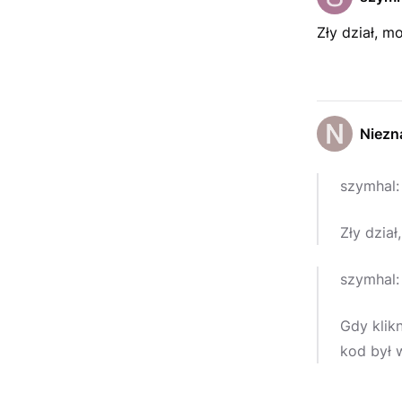
Zły dział, m
Niezn
szymhal:
Zły dzia
szymhal:
Gdy klik
kod był w