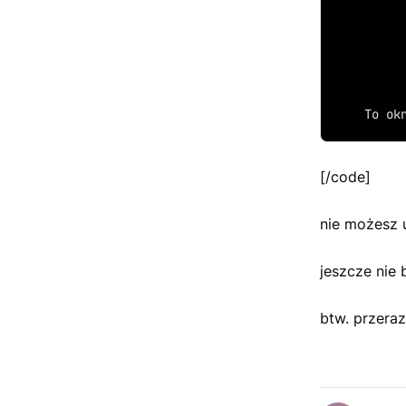
	To o
[/code]
nie możesz u
jeszcze nie 
btw. przeraz