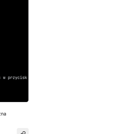
c w przycisk u góry.
żna