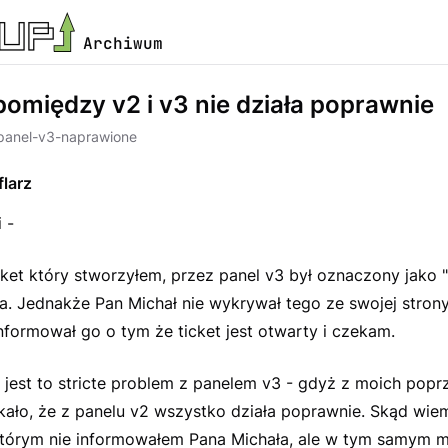
Archiwum
omiędzy v2 i v3 nie działa poprawnie
panel-v3-naprawione
larz
 -
cket który stworzyłem, przez panel v3 był oznaczony jako
ta. Jednakże Pan Michał nie wykrywał tego ze swojej stron
nformował go o tym że ticket jest otwarty i czekam.
e jest to stricte problem z panelem v3 - gdyż z moich popr
kało, że z panelu v2 wszystko działa poprawnie. Skąd wie
 którym nie informowałem Pana Michała, ale w tym samym 