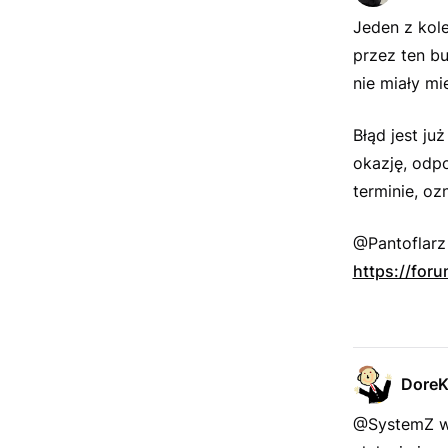
Jeden z kole
przez ten bu
nie miały mi
Błąd jest ju
okazję, odpo
terminie, oz
@Pantoflarz
https://for
Dore
@SystemZ wy