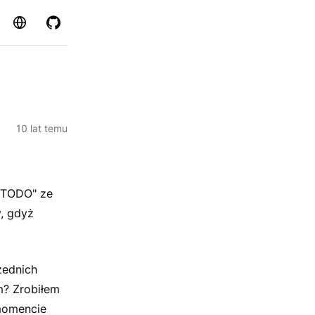
Strona
GitHub
10 lat temu
 "TODO" ze
y, gdyż
zednich
m? Zrobiłem
momencie