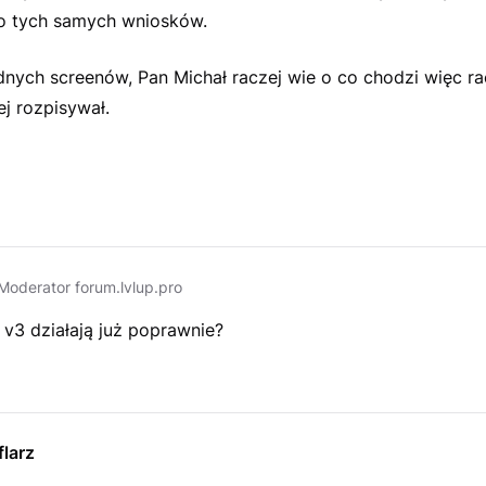
o tych samych wniosków.
nych screenów, Pan Michał raczej wie o co chodzi więc rac
ej rozpisywał.
Moderator forum.lvlup.pro
 v3 działają już poprawnie?
larz