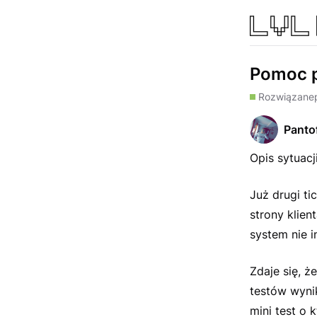
Pomoc p
Rozwiązane
Pantof
Opis sytuacji
Już drugi ti
strony klien
system nie i
Zdaje się, ż
testów wyni
mini test o