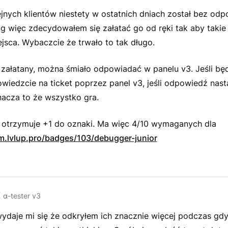
jnych klientów niestety w ostatnich dniach został bez odp
g więc zdecydowałem się załatać go od ręki tak aby takie 
ejsca. Wybaczcie że trwało to tak długo.
ż załatany, można śmiało odpowiadać w panelu v3. Jeśli będ
wiedzcie na ticket poprzez panel v3, jeśli odpowiedź nast
nacza to że wszystko gra.
 otrzymuje +1 do oznaki. Ma więc 4/10 wymaganych dla
um.lvlup.pro/badges/103/debugger-junior
K
α-tester v3
daje mi się że odkryłem ich znacznie więcej podczas gdy