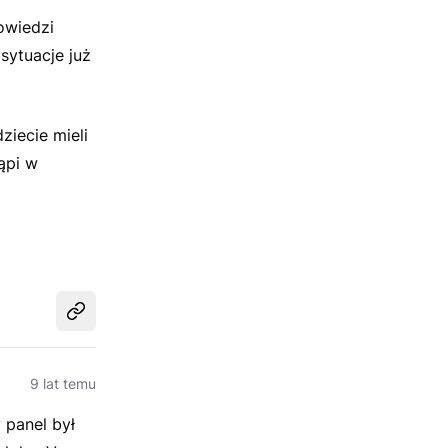
owiedzi
sytuacje już
ziecie mieli
ąpi w
Udostępnij
9 lat temu
 panel był