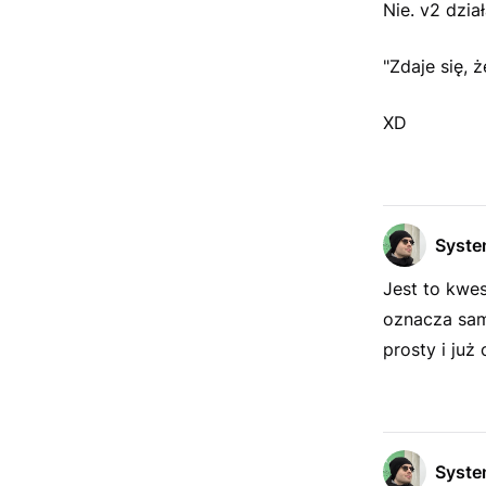
Nie. v2 dzia
"Zdaje się, 
XD
Syst
Jest to kwes
oznacza sam
prosty i już
Syst