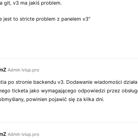
ła git, v3 ma jakiś problem.
że jest to stricte problem z panelem v3"
emZ
Admin lvlup.pro
tia po stronie backendu v3. Dodawanie wiadomości działa 
ego ticketa jako wymagającego odpowiedzi przez obsługę.
 obmyślany, powinien pojawić się za kilka dni.
emZ
Admin lvlup.pro