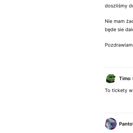
doszliśmy d
Nie mam żad
będe sie dal
Pozdrawiam
Timo
To tickety w
Pantof