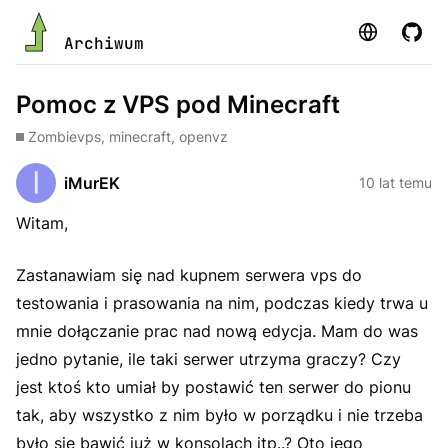
Strona
GitHu
Archiwum
Pomoc z VPS pod Minecraft
Zombie
vps, minecraft, openvz
iMurEK
10 lat temu
Witam,
Zastanawiam się nad kupnem serwera vps do
testowania i prasowania na nim, podczas kiedy trwa u
mnie dołączanie prac nad nową edycja. Mam do was
jedno pytanie, ile taki serwer utrzyma graczy? Czy
jest ktoś kto umiał by postawić ten serwer do pionu
tak, aby wszystko z nim było w porządku i nie trzeba
było się bawić już w konsolach itp..? Oto jego