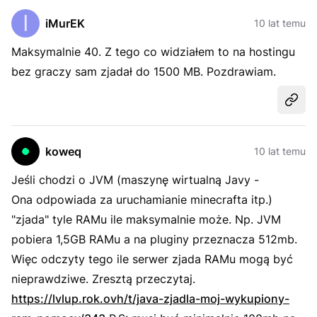
iMurEK
10 lat temu
Maksymalnie 40. Z tego co widziałem to na hostingu
bez graczy sam zjadał do 1500 MB. Pozdrawiam.
Udost
koweq
10 lat temu
Jeśli chodzi o JVM (maszynę wirtualną Javy -
Ona odpowiada za uruchamianie minecrafta itp.)
"zjada" tyle RAMu ile maksymalnie może. Np. JVM
pobiera 1,5GB RAMu a na pluginy przeznacza 512mb.
Więc odczyty tego ile serwer zjada RAMu mogą być
nieprawdziwe. Zresztą przeczytaj.
https://lvlup.rok.ovh/t/java-zjadla-moj-wykupiony-