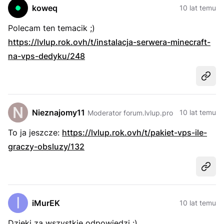
koweq
10 lat temu
Polecam ten temacik ;)
https://lvlup.rok.ovh/t/instalacja-serwera-minecraft-
na-vps-dedyku/248
Udost
Nieznajomy11
10 lat temu
Moderator forum.lvlup.pro
To ja jeszcze:
https://lvlup.rok.ovh/t/pakiet-vps-ile-
graczy-obsluzy/132
Udost
iMurEK
10 lat temu
Dzięki za wszystkie odpowiedzi :)