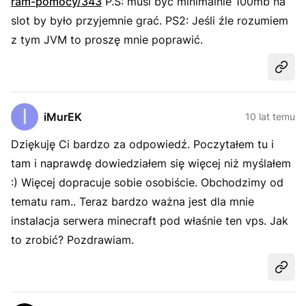
ram-pomocy/343
P.S: musi być minimalnie 100mb na
slot by było przyjemnie grać. PS2: Jeśli źle rozumiem
z tym JVM to proszę mnie poprawić.
Udost
iMurEK
10 lat temu
Dziękuję Ci bardzo za odpowiedź. Poczytałem tu i
tam i naprawdę dowiedziałem się więcej niż myślałem
:) Więcej dopracuje sobie osobiście. Obchodzimy od
tematu ram.. Teraz bardzo ważna jest dla mnie
instalacja serwera minecraft pod właśnie ten vps. Jak
to zrobić? Pozdrawiam.
Udost