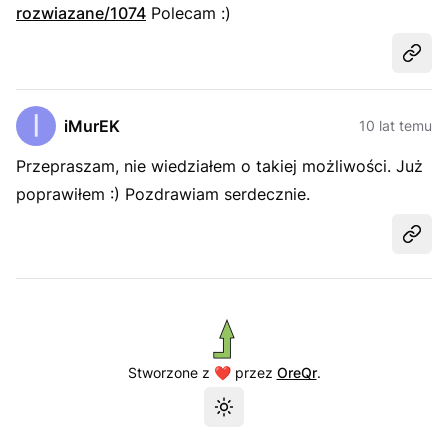
rozwiazane/1074
Polecam :)
Udost
iMurEK
10 lat temu
Przepraszam, nie wiedziałem o takiej możliwości. Już
poprawiłem :) Pozdrawiam serdecznie.
Udost
Stworzone z ❤️ przez
OreQr
.
Przełącz motyw