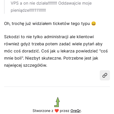
VPS a on nie działa!!!!!!!!! Oddawajcie moje
pieniądze!!!!!111!!!!!!
Oh, trochę już widziałem ticketów tego typu
😄
Szkodzi to nie tylko administracji ale klientowi
również gdyż trzeba potem zadać wiele pytań aby
móc coś doradzić. Coś jak u lekarza powiedzieć "coś
mnie boli". Niezbyt skuteczne. Potrzebne jest jak
najwięcej szczegółów.
Udost
Stworzone z ❤️ przez
OreQr
.