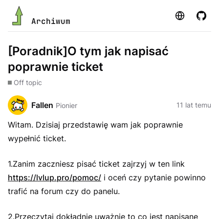
Strona
GitHu
Archiwum
[Poradnik]O tym jak napisać
poprawnie ticket
Off topic
Fallen
11 lat temu
Pionier
Witam. Dzisiaj przedstawię wam jak poprawnie
wypełnić ticket.
1.Zanim zaczniesz pisać ticket zajrzyj w ten link
https://lvlup.pro/pomoc/
i oceń czy pytanie powinno
trafić na forum czy do panelu.
2.Przeczytaj dokładnie uważnie to co jest napisane