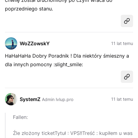
chwilę został uruchomiony po czym wraca do
poprzedniego stanu.
Udost
WoZZowskY
11 lat temu
HaHaHaHa Dobry Poradnik ! Dla niektóry śmieszny a
dla innych pomocny :slight_smile:
Udost
SystemZ
11 lat temu
Admin lvlup.pro
Fallen:
Źle złożony ticketTytuł : VPS!!Treść : kupiłem u was