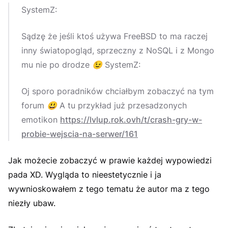
SystemZ:
Sądzę że jeśli ktoś używa FreeBSD to ma raczej
inny światopogląd, sprzeczny z NoSQL i z Mongo
mu nie po drodze
😉
SystemZ:
Oj sporo poradników chciałbym zobaczyć na tym
forum
😃
A tu przykład już przesadzonych
emotikon
https://lvlup.rok.ovh/t/crash-gry-w-
probie-wejscia-na-serwer/161
Jak możecie zobaczyć w prawie każdej wypowiedzi
pada XD. Wygląda to nieestetycznie i ja
wywnioskowałem z tego tematu że autor ma z tego
niezły ubaw.