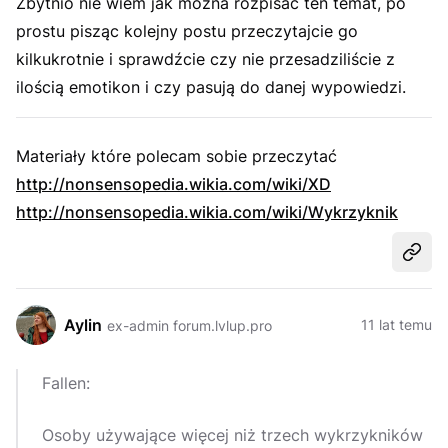
Zbytnio nie wiem jak można rozpisać ten temat, po
prostu pisząc kolejny postu przeczytajcie go
kilkukrotnie i sprawdźcie czy nie przesadziliście z
ilością emotikon i czy pasują do danej wypowiedzi.
Materiały które polecam sobie przeczytać
http://nonsensopedia.wikia.com/wiki/XD
http://nonsensopedia.wikia.com/wiki/Wykrzyknik
Udost
Aylin
11 lat temu
ex-admin forum.lvlup.pro
Fallen:
Osoby używające więcej niż trzech wykrzykników