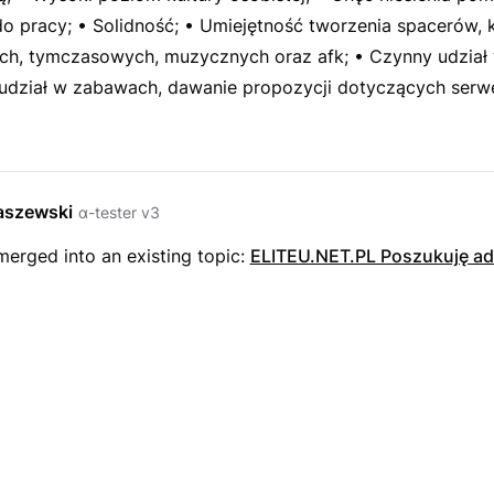
o pracy; • Solidność; • Umiejętność tworzenia spacerów, 
ch, tymczasowych, muzycznych oraz afk; • Czynny udział 
 udział w zabawach, dawanie propozycji dotyczących serw
szewski
α-tester v3
erged into an existing topic:
ELITEU.NET.PL Poszukuję adm