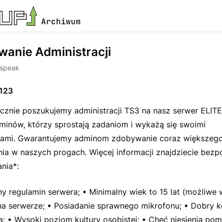
Archiwum
wanie Administracji
speak
123
cznie poszukujemy administracji TS3 na nasz serwer ELITE
inów, którzy sprostają zadaniom i wykażą się swoimi
iami. Gwarantujemy adminom zdobywanie coraz większeg
ia w naszych progach. Więcej informacji znajdziecie bezp
nia*:
y regulamin serwera; • Minimalny wiek to 15 lat (możliwe w
a serwerze; • Posiadanie sprawnego mikrofonu; • Dobry k
ą; • Wysoki poziom kultury osobistej; • Chęć niesienia po