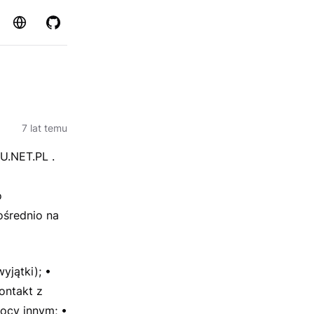
Strona
GitHub
7 lat temu
U.NET.PL .
o
ośrednio na
yjątki); •
ontakt z
mocy innym; •