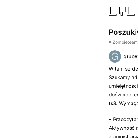
Poszuki
Zombie
team
gruby
Witam serde
Szukamy adm
umiejętnośc
doświadczen
ts3. Wymaga
• Przeczytan
Aktywność n
administracj