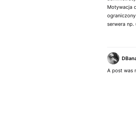
Motywacja d
ograniczony
serwera np.
DBana
A post was m