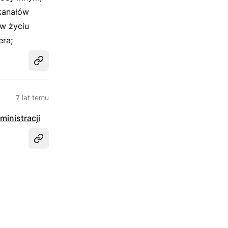
kanałów
w życiu
era;
Udostępnij
7 lat temu
inistracji
Udostępnij