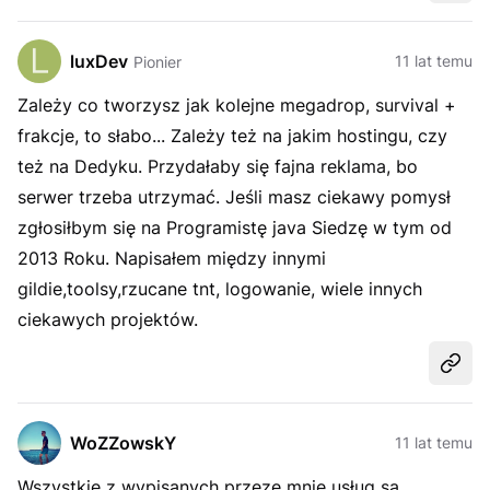
luxDev
11 lat temu
Pionier
Zależy co tworzysz jak kolejne megadrop, survival +
frakcje, to słabo... Zależy też na jakim hostingu, czy
też na Dedyku. Przydałaby się fajna reklama, bo
serwer trzeba utrzymać. Jeśli masz ciekawy pomysł
zgłosiłbym się na Programistę java Siedzę w tym od
2013 Roku. Napisałem między innymi
gildie,toolsy,rzucane tnt, logowanie, wiele innych
ciekawych projektów.
Udost
WoZZowskY
11 lat temu
Wszystkie z wypisanych przeze mnie usług są