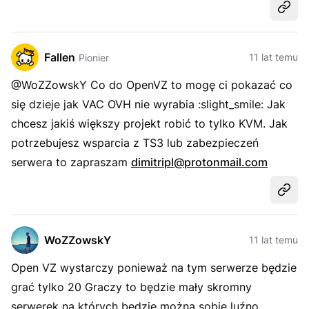
Udost
Fallen
11 lat temu
Pionier
@WoZZowskY Co do OpenVZ to mogę ci pokazać co
się dzieje jak VAC OVH nie wyrabia :slight_smile: Jak
chcesz jakiś większy projekt robić to tylko KVM. Jak
potrzebujesz wsparcia z TS3 lub zabezpieczeń
serwera to zapraszam
dimitripl@protonmail.com
Udost
WoZZowskY
11 lat temu
Open VZ wystarczy ponieważ na tym serwerze będzie
grać tylko 20 Graczy to będzie mały skromny
serwerek na których będzie można sobie luźno