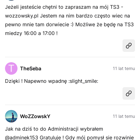
Jeżeli jesteście chętni to zapraszam na mój TS3 -
wozzowsky.pl Jestem na nim bardzo często wiec na
pewno mnie tam dorwiecie :) Możliwe że będę na TS3
miedzy 16:00 a 17:00 !
Udost
TheSeba
11 lat temu
Dzięki ! Napewno wpadnę :slight_smile:
Udost
WoZZowskY
11 lat temu
Jak na dziś to do Administracji wybrałem
@adminek153 Gratuluje ! Gdy mój pomysł sie rozwinie