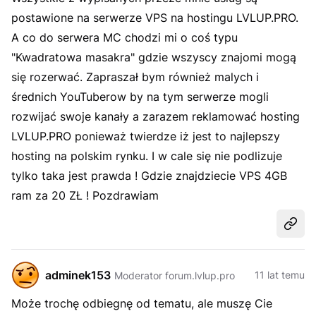
postawione na serwerze VPS na hostingu LVLUP.PRO.
A co do serwera MC chodzi mi o coś typu
"Kwadratowa masakra" gdzie wszyscy znajomi mogą
się rozerwać. Zapraszał bym również malych i
średnich YouTuberow by na tym serwerze mogli
rozwijać swoje kanały a zarazem reklamować hosting
LVLUP.PRO ponieważ twierdze iż jest to najlepszy
hosting na polskim rynku. I w cale się nie podlizuje
tylko taka jest prawda ! Gdzie znajdziecie VPS 4GB
ram za 20 ZŁ ! Pozdrawiam
Udost
adminek153
11 lat temu
Moderator forum.lvlup.pro
Może trochę odbiegnę od tematu, ale muszę Cie