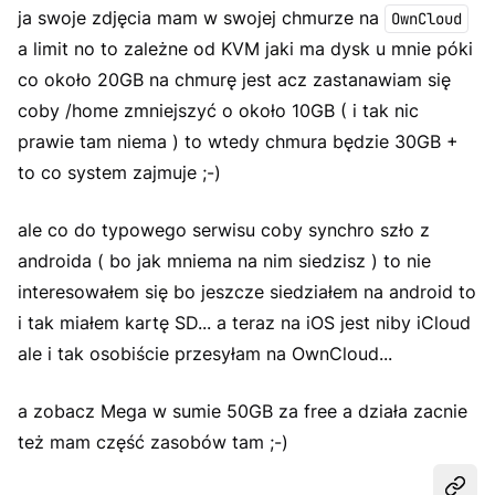
ja swoje zdjęcia mam w swojej chmurze na
OwnCloud
a limit no to zależne od KVM jaki ma dysk u mnie póki
co około 20GB na chmurę jest acz zastanawiam się
coby /home zmniejszyć o około 10GB ( i tak nic
prawie tam niema ) to wtedy chmura będzie 30GB +
to co system zajmuje ;-)
ale co do typowego serwisu coby synchro szło z
androida ( bo jak mniema na nim siedzisz ) to nie
interesowałem się bo jeszcze siedziałem na android to
i tak miałem kartę SD... a teraz na iOS jest niby iCloud
ale i tak osobiście przesyłam na OwnCloud...
a zobacz Mega w sumie 50GB za free a działa zacnie
też mam część zasobów tam ;-)