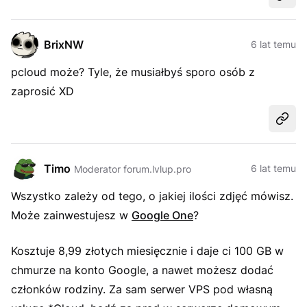
Udost
BrixNW
6 lat temu
pcloud może? Tyle, że musiałbyś sporo osób z
zaprosić XD
Udost
Timo
6 lat temu
Moderator forum.lvlup.pro
Wszystko zależy od tego, o jakiej ilości zdjęć mówisz.
Może zainwestujesz w
Google One
?
Kosztuje 8,99 złotych miesięcznie i daje ci 100 GB w
chmurze na konto Google, a nawet możesz dodać
członków rodziny. Za sam serwer VPS pod własną