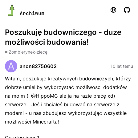
Strona
GitHu
Archiwum
Poszukuję budowniczego - duze
możliwości budowania!
Zombie
rynek-zlecę
anon82750602
10 lat temu
Witam, poszukuję kreatywnych budowniczych, którzy
dobrze umieliby wykorzystać możliwosci dodatków
na moim (i @HippoMC ale ja na razie płacę xd)
serwerze... Jeśli chciałeś budować na serwerze z
modami - u nas zbudujesz wykorzystując wszystkie
możliwości Minecrafta!
Co oferujemy?