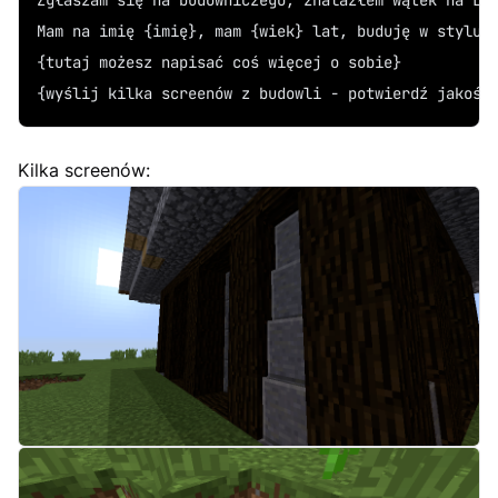
Zgłaszam się na budowniczego, znalazłem wątek na LV
Mam na imię {imię}, mam {wiek} lat, buduję w stylu 
{tutaj możesz napisać coś więcej o sobie}
{wyślij kilka screenów z budowli - potwierdź jakoś 
Kilka screenów: