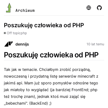
Strona
GitHu
Archiwum
Poszukuję człowieka od PHP
Off topic
php
dennijs
10 lat temu
Poszukuję człowieka od PHP
Tak jak w temacie. Chciałbym zrobić porządną,
nowoczesną i przydatną listę serwerów minecraft z
jakimś api. Mam już sporo pomysłów odnośne tego
jak miałoby to wyglądać (ja bardziej FrontEnd; php
też trochę znam), jednak ktoś musi zająć się
,,bebechami". (BackEnd) ;)