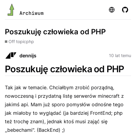
Strona
GitHu
Archiwum
Poszukuję człowieka od PHP
Off topic
php
dennijs
10 lat temu
Poszukuję człowieka od PHP
Tak jak w temacie. Chciałbym zrobić porządną,
nowoczesną i przydatną listę serwerów minecraft z
jakimś api. Mam już sporo pomysłów odnośne tego
jak miałoby to wyglądać (ja bardziej FrontEnd; php
też trochę znam), jednak ktoś musi zająć się
,,bebechami". (BackEnd) ;)