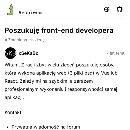
Strona
GitHu
Archiwum
Poszukuję front-end developera
Zombie
rynek-zlecę
xSeKaBo
7 lat temu
Witam, Z racji zbyt wielu zleceń poszukuję osoby,
która wykona aplikację web (3 pliki psd) w Vue lub
React. Zależy mi na szybkim, a zarazem
profesjonalnym wykonaniu i responsywności samej
aplikacji.
Kontakt:
Prywatna wiadomość na forum