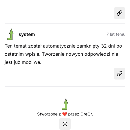
Udost
system
7 lat temu
Ten temat został automatycznie zamknięty 32 dni po
ostatnim wpisie. Tworzenie nowych odpowiedzi nie
jest już możliwe.
Udost
Stworzone z ❤️ przez
OreQr
.
Przełącz motyw