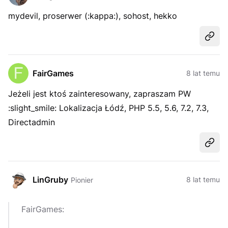
mydevil, proserwer (:kappa:), sohost, hekko
Udost
FairGames
8 lat temu
Jeżeli jest ktoś zainteresowany, zapraszam PW
:slight_smile: Lokalizacja Łódź, PHP 5.5, 5.6, 7.2, 7.3,
Directadmin
Udost
LinGruby
8 lat temu
Pionier
FairGames: