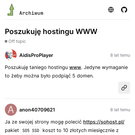
Strona
GitHu
Archiwum
Poszukuję hostingu WWW
Off topic
AidisProPlayer
8 lat temu
Poszukuję taniego hostingu
www
. Jedyne wymaganie
to żeby można było podpiąć 5 domen.
Udost
anon40709621
8 lat temu
Ja ze swojej strony mogę polecić
https://sohost.pl/
pakiet
koszt to 10 złotych miesięcznie z
SO5 SSD