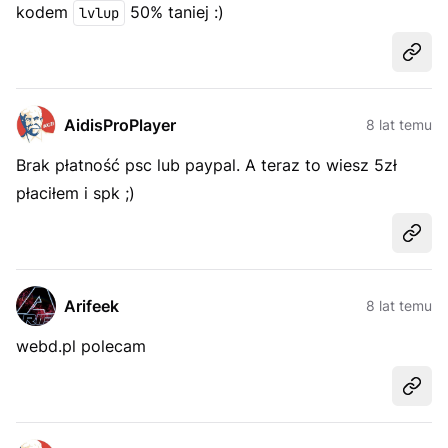
kodem
50% taniej :)
lvlup
Udost
AidisProPlayer
8 lat temu
Brak płatność psc lub paypal. A teraz to wiesz 5zł
płaciłem i spk ;)
Udost
Arifeek
8 lat temu
webd.pl polecam
Udost