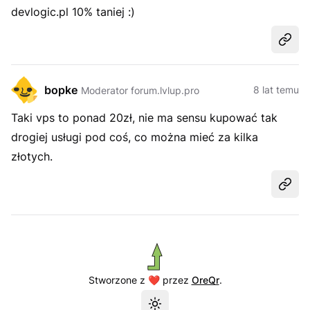
devlogic.pl 10% taniej :)
Udost
bopke
8 lat temu
Moderator forum.lvlup.pro
Taki vps to ponad 20zł, nie ma sensu kupować tak
drogiej usługi pod coś, co można mieć za kilka
złotych.
Udost
Stworzone z ❤️ przez
OreQr
.
Przełącz motyw