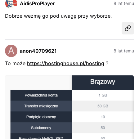
AidisProPlayer
8 lat temu
Dobrze wezmę go pod uwagę przy wyborze.
Udost
anon40709621
8 lat temu
To może
https://hostinghouse.pl/hosting
?