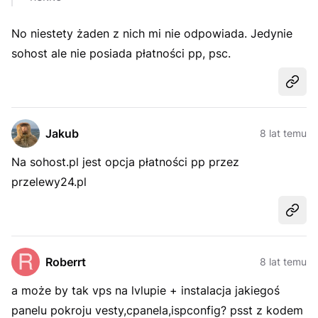
No niestety żaden z nich mi nie odpowiada. Jedynie
sohost ale nie posiada płatności pp, psc.
Udost
Jakub
8 lat temu
Na sohost.pl jest opcja płatności pp przez
przelewy24.pl
Udost
Roberrt
8 lat temu
a może by tak vps na lvlupie + instalacja jakiegoś
panelu pokroju vesty,cpanela,ispconfig? psst z kodem