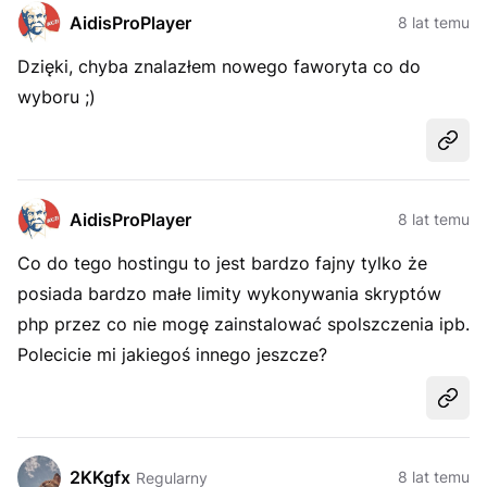
AidisProPlayer
8 lat temu
Dzięki, chyba znalazłem nowego faworyta co do
wyboru ;)
Udost
AidisProPlayer
8 lat temu
Co do tego hostingu to jest bardzo fajny tylko że
posiada bardzo małe limity wykonywania skryptów
php przez co nie mogę zainstalować spolszczenia ipb.
Polecicie mi jakiegoś innego jeszcze?
Udost
2KKgfx
8 lat temu
Regularny