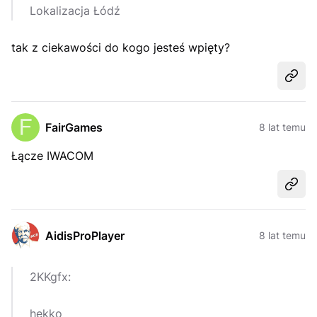
Lokalizacja Łódź
tak z ciekawości do kogo jesteś wpięty?
Udost
FairGames
8 lat temu
Łącze IWACOM
Udost
AidisProPlayer
8 lat temu
2KKgfx:
hekko