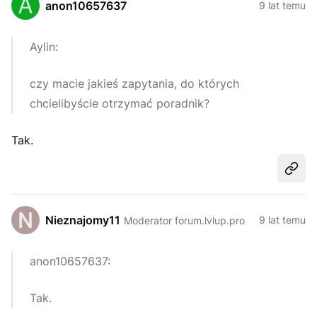
anon10657637
9 lat temu
Aylin:
czy macie jakieś zapytania, do których
chcielibyście otrzymać poradnik?
Tak.
Udost
Nieznajomy11
9 lat temu
Moderator forum.lvlup.pro
anon10657637:
Tak.