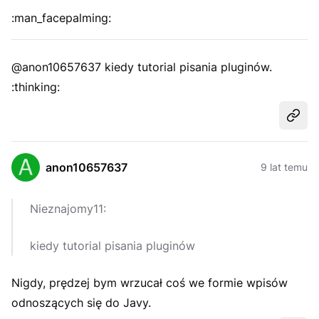
:man_facepalming:
@anon10657637 kiedy tutorial pisania pluginów.
:thinking:
Udost
anon10657637
9 lat temu
Nieznajomy11:
kiedy tutorial pisania pluginów
Nigdy, prędzej bym wrzucał coś we formie wpisów
odnoszących się do Javy.