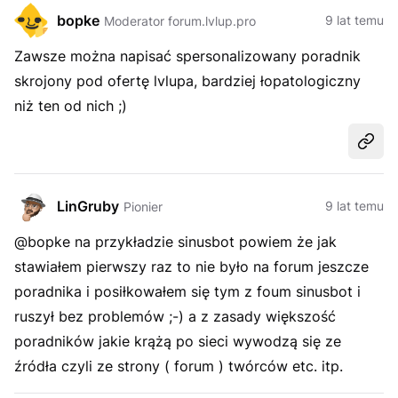
bopke
9 lat temu
Moderator forum.lvlup.pro
Zawsze można napisać spersonalizowany poradnik
skrojony pod ofertę lvlupa, bardziej łopatologiczny
niż ten od nich ;)
Udost
LinGruby
9 lat temu
Pionier
@bopke na przykładzie sinusbot powiem że jak
stawiałem pierwszy raz to nie było na forum jeszcze
poradnika i posiłkowałem się tym z foum sinusbot i
ruszył bez problemów ;-) a z zasady większość
poradników jakie krążą po sieci wywodzą się ze
źródła czyli ze strony ( forum ) twórców etc. itp.