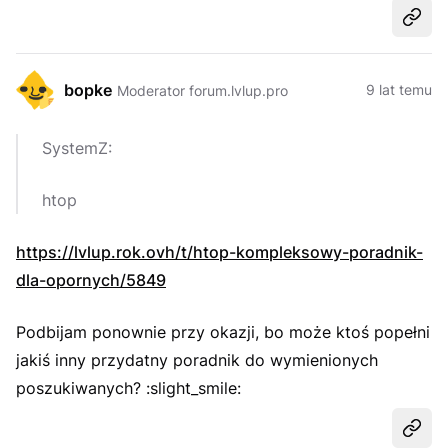
Udost
bopke
9 lat temu
Moderator forum.lvlup.pro
SystemZ:
htop
https://lvlup.rok.ovh/t/htop-kompleksowy-poradnik-
dla-opornych/5849
Podbijam ponownie przy okazji, bo może ktoś popełni
jakiś inny przydatny poradnik do wymienionych
poszukiwanych? :slight_smile:
Udost