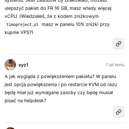
systemu. Jeśli zasobów by brakowało, możesz
ulepszyć pakiet do FR 16 GB, masz wtedy więcej
vCPU.
(Wiedziałeś, że z kodem zniżkowym
masz w panelu 10% zniżki przy
timoproject.pl
kupnie VPS?)
Udost
xyz1
7 lat temu
A jak wygląda z powiększeniem pakietu? W panelu
jest opcja powiększenia i po restarcie KVM od razu
będę miał już wymagane zasoby czy będę musiał
pisać na helpdesk?
Udost