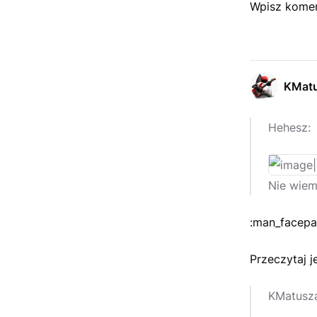
Wpisz komen
KMat
Hehesz:
Nie wiem
:man_facepa
Przeczytaj j
KMatusz