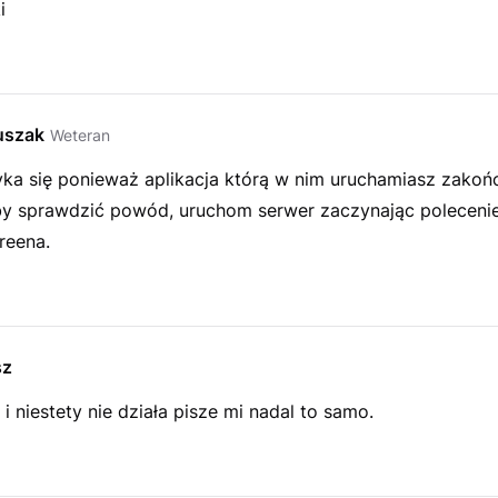
i
uszak
Weteran
ka się ponieważ aplikacja którą w nim uruchamiasz zakoń
Aby sprawdzić powód, uruchom serwer zaczynając poleceni
reena.
sz
 niestety nie działa pisze mi nadal to samo.