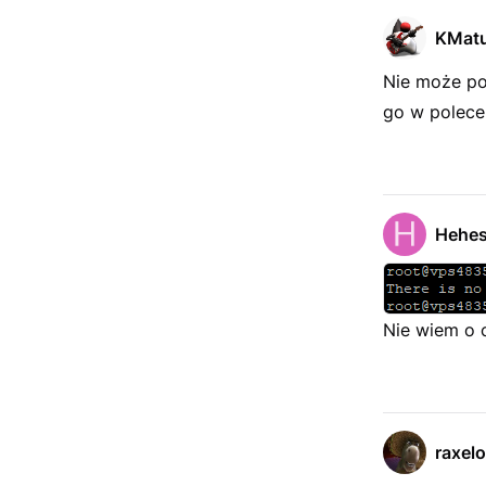
KMat
Nie może pok
go w polece
Hehe
Nie wiem o 
raxel