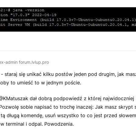
ex-admin forum.lvlup.pro
- staraj się unikać kilku postów jeden pod drugim, jak m
soby to umieść to w jednym poście.
 @KMatuszak dał dobrą podpowiedź z której najwidoczniej 
Pozwolę sobie napisać to trochę inaczej: Jak masz skrypt s
 tą długą komendę, usuń wszystko to co jest przed słowe
 w terminal i odpal. Powodzenia.