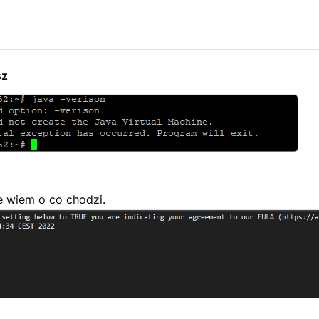
sz
e wiem o co chodzi.