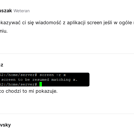
uszak
Weteran
azywać ci się wiadomość z aplikacji screen jeśli w ogóle
niu.
sz
co chodzi to mi pokazuje.
ovsky