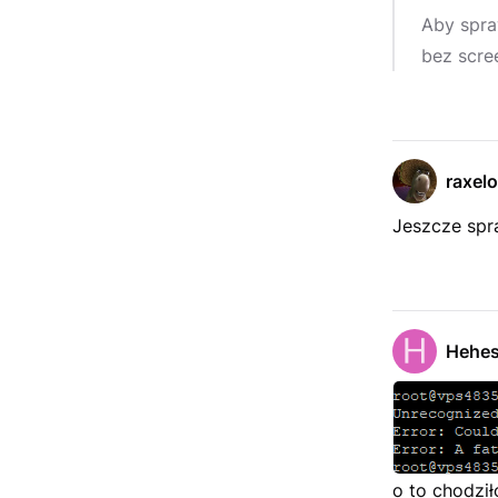
Aby spra
bez scre
raxel
Jeszcze spr
Hehe
o to chodził