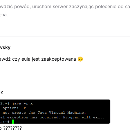
wdzić powód, uruchom serwer zaczynając polecenie od sa
ena.
ovsky
awdź czy eula jest zaakceptowana
🙃
sz
o ????????