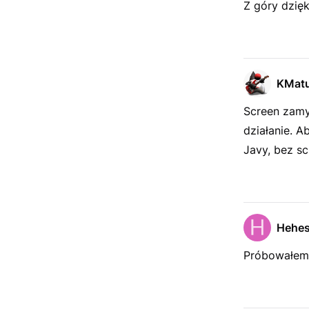
Z góry dzięk
KMat
Screen zamy
działanie. 
Javy, bez sc
Hehe
Próbowałem i