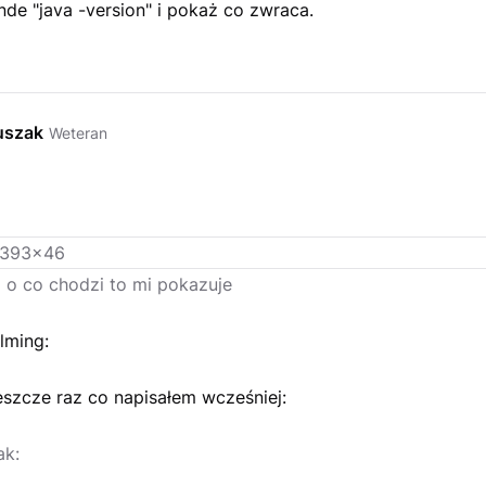
de "java -version" i pokaż co zwraca.
uszak
Weteran
 o co chodzi to mi pokazuje
lming:
eszcze raz co napisałem wcześniej:
ak: