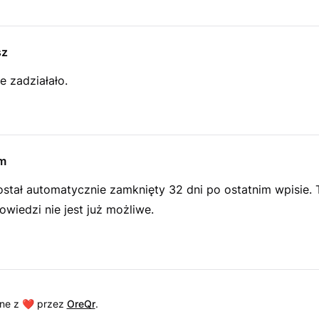
sz
e zadziałało.
m
ostał automatycznie zamknięty 32 dni po ostatnim wpisie.
wiedzi nie jest już możliwe.
ne z ❤️ przez
OreQr
.