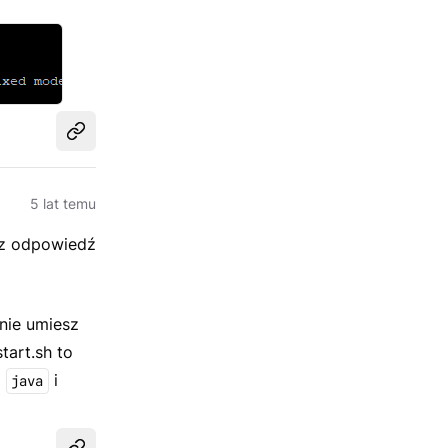
Udostępnij
5 lat temu
asz odpowiedź
nie umiesz
tart.sh to
m
i
java