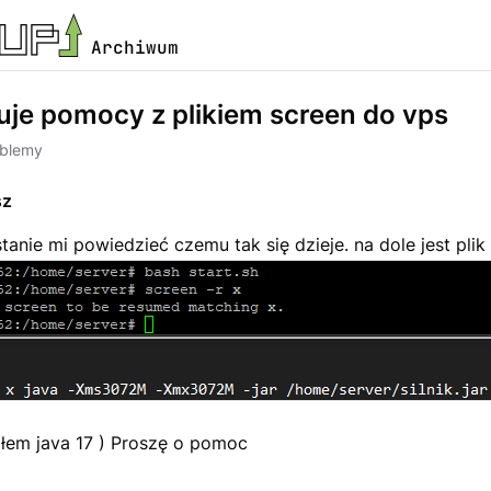
Archiwum
uje pomocy z plikiem screen do vps
oblemy
sz
stanie mi powiedzieć czemu tak się dzieje. na dole jest plik
ałem java 17 ) Proszę o pomoc