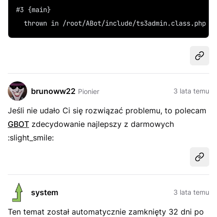
#3 {main}
  thrown in /root/ABot/include/ts3admin.class.php o
Udost
brunoww22
3 lata temu
Pionier
Jeśli nie udało Ci się rozwiązać problemu, to polecam
GBOT
zdecydowanie najlepszy z darmowych
:slight_smile:
Udost
system
3 lata temu
Ten temat został automatycznie zamknięty 32 dni po