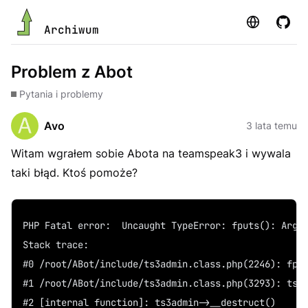
Strona
GitHu
Archiwum
Problem z Abot
Pytania i problemy
Avo
3 lata temu
Witam wgrałem sobie Abota na teamspeak3 i wywala
taki błąd. Ktoś pomoże?
PHP Fatal error:  Uncaught TypeError: fputs(): Argu
Stack trace:
#0 /root/ABot/include/ts3admin.class.php(2246): fpu
#1 /root/ABot/include/ts3admin.class.php(3293): ts3
#2 [internal function]: ts3admin->__destruct()