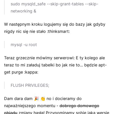
sudo mysqld_safe --skip-grant-tables --skip-
networking &
W następnym kroku logujemy się do bazy jak gdyby
nigdy nic się nie stało :thinksmart:
mysql -u root
Teraz grzecznie mówimy serwerowi: E ty kolego ale
teraz to mi załaduj tabelki bo jak nie to... będzie apt-
get purge :kappa:
FLUSH PRIVILEGES;
Dam dara dam
🎉
👏
no i docieramy do
najważniejszego momentu -
dobrego domowego
obiadu
zmiany hasła! Przypominamy sobie jaką wersję