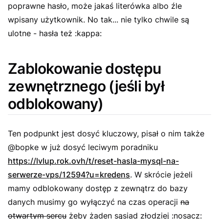
poprawne hasło, może jakaś literówka albo źle
wpisany użytkownik. No tak... nie tylko chwile są
ulotne - hasła też :kappa:
Zablokowanie dostępu
zewnętrznego (jeśli był
odblokowany)
Ten podpunkt jest dosyć kluczowy, pisał o nim także
@bopke w już dosyć leciwym poradniku
https://lvlup.rok.ovh/t/reset-hasla-mysql-na-
serwerze-vps/12594?u=kredens
. W skrócie jeżeli
mamy odblokowany dostęp z zewnątrz do bazy
danych musimy go wyłączyć na czas operacji
na
otwartym sercu
żeby żaden sąsiad złodziej :nosacz: