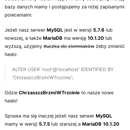
bazy danych mamy i postępujemy za niżej zapisanymi
poleceniami:
Jeżeli nasz serwer
MySQL
jest w wersji
5.7.6
lub
nowszej, a także
MariaDB
ma wersję
10.1.20
lub
wyższą, użyjemy
tłuczka do ziemniaków
żeby zmienić
hasło:
ALTER USER 'root'@'localhost' IDENTIFIED BY
'ChrzaszczBrzmiWTrzcinie';
Gdzie
ChrzaszczBrzmiWTrzcinie
to nasze nowe
hasło!
Sprawa ma się inaczej jeżeli nasz serwer
MySQL
mamy w wersji
5.7.5
lub starszej a
MariaDB
10.1.20