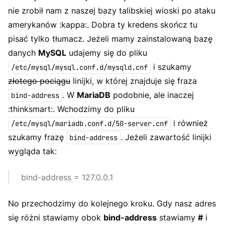
nie zrobił nam z naszej bazy talibskiej wioski po ataku
amerykanów :kappa:. Dobra ty kredens skończ tu
pisać tylko tłumacz. Jeżeli mamy zainstalowaną bazę
danych
MySQL
udajemy się do pliku
i szukamy
/etc/mysql/mysql.conf.d/mysqld.cnf
złotego pociągu
linijki, w której znajduje się fraza
. W
MariaDB
podobnie, ale inaczej
bind-address
:thinksmart:. Wchodzimy do pliku
i również
/etc/mysql/mariadb.conf.d/50-server.cnf
szukamy frazę
. Jeżeli zawartość linijki
bind-address
wygląda tak:
bind-address = 127.0.0.1
No przechodzimy do kolejnego kroku. Gdy nasz adres
się różni stawiamy obok
bind-address
stawiamy
#
i