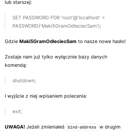
lub starszej:
SET PASSWORD FOR 'root'@'localhost' =
PASSWORD('Maki5GramOdleciecSam');
Gdzie
Maki5GramOdleciecSam
to nasze nowe hasło!
Zostaje nam już tylko wyłącznie bazy danych
komendą:
shutdown;
I wyjście z niej wpisaniem polecenia:
exit;
UWAGA!
Jeżeli zmieniałeś
w drugim
bind-address