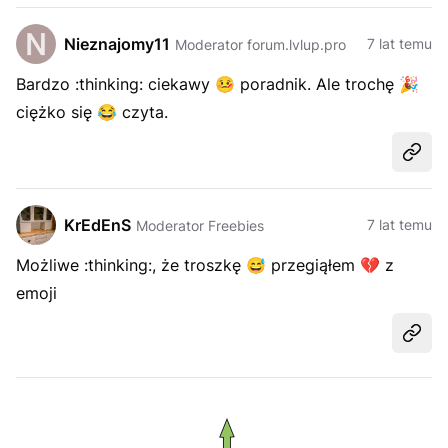
Nieznajomy11
7 lat temu
Moderator forum.lvlup.pro
Bardzo :thinking: ciekawy
🤒
poradnik. Ale trochę
🎉
ciężko się
😂
czyta.
Udost
KrEdEnS
7 lat temu
Moderator Freebies
Możliwe :thinking:, że troszkę
😅
przegiąłem
💔
z
emoji
Udost