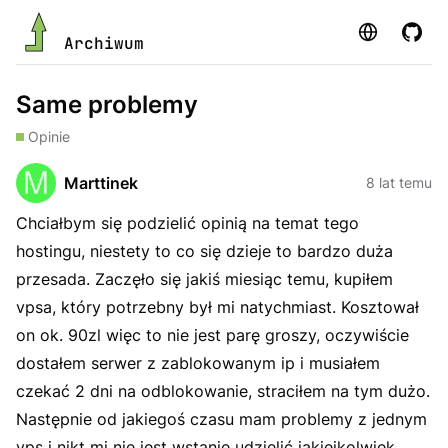
Strona
GitHu
Archiwum
Same problemy
Opinie
Marttinek
8 lat temu
Chciałbym się podzielić opinią na temat tego
hostingu, niestety to co się dzieje to bardzo duża
przesada. Zaczęło się jakiś miesiąc temu, kupiłem
vpsa, który potrzebny był mi natychmiast. Kosztował
on ok. 90zl więc to nie jest parę groszy, oczywiście
dostałem serwer z zablokowanym ip i musiałem
czekać 2 dni na odblokowanie, straciłem na tym dużo.
Następnie od jakiegoś czasu mam problemy z jednym
vps i nikt mi nie jest wstanie udzielić jakiejkolwiek