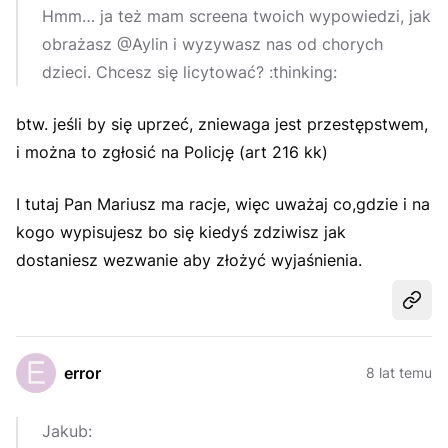
Hmm… ja też mam screena twoich wypowiedzi, jak
obrażasz @Aylin i wyzywasz nas od chorych
dzieci. Chcesz się licytować? :thinking:
btw. jeśli by się uprzeć, zniewaga jest przestępstwem,
i można to zgłosić na Policję (art 216 kk)
I tutaj Pan Mariusz ma racje, więc uważaj co,gdzie i na
kogo wypisujesz bo się kiedyś zdziwisz jak
dostaniesz wezwanie aby złożyć wyjaśnienia.
Udost
error
8 lat temu
Jakub: