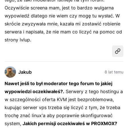
Oczywiście screena mam, jest to bardzo wulgarna
wypowiedź dlatego nie wiem czy mogę tu wysłać. W
skrócie zwyzywała mnie, kazała mi zostawić robienie
serwera i napisała, że nie mam co liczyć na pomoc od
strony lvlup.
Udost
Jakub
8 lat temu
Nawet jeśli to był moderator tego forum to jakiej
wypowiedzi oczekiwałeś?.
Serwery z tego hostingu a
w szczególności oferta KVM jest bezproblemowa,
kupując serwer vps trzeba się liczyć z tym, że trzeba
trochę znać linux'a aby poprawnie skonfigurować
system,
Jakich permisji oczekiwałeś w PROXMOX?