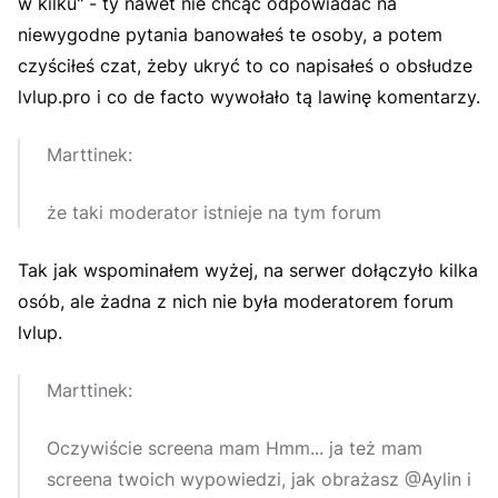
w kilku" - ty nawet nie chcąc odpowiadać na
niewygodne pytania banowałeś te osoby, a potem
czyściłeś czat, żeby ukryć to co napisałeś o obsłudze
lvlup.pro i co de facto wywołało tą lawinę komentarzy.
Marttinek:
że taki moderator istnieje na tym forum
Tak jak wspominałem wyżej, na serwer dołączyło kilka
osób, ale żadna z nich nie była moderatorem forum
lvlup.
Marttinek:
Oczywiście screena mam Hmm... ja też mam
screena twoich wypowiedzi, jak obrażasz @Aylin i