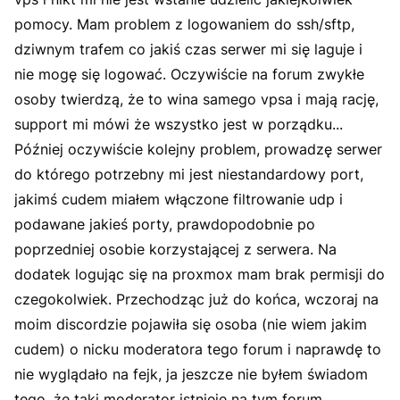
pomocy. Mam problem z logowaniem do ssh/sftp,
dziwnym trafem co jakiś czas serwer mi się laguje i
nie mogę się logować. Oczywiście na forum zwykłe
osoby twierdzą, że to wina samego vpsa i mają rację,
support mi mówi że wszystko jest w porządku...
Później oczywiście kolejny problem, prowadzę serwer
do którego potrzebny mi jest niestandardowy port,
jakimś cudem miałem włączone filtrowanie udp i
podawane jakieś porty, prawdopodobnie po
poprzedniej osobie korzystającej z serwera. Na
dodatek logując się na proxmox mam brak permisji do
czegokolwiek. Przechodząc już do końca, wczoraj na
moim discordzie pojawiła się osoba (nie wiem jakim
cudem) o nicku moderatora tego forum i naprawdę to
nie wyglądało na fejk, ja jeszcze nie byłem świadom
tego, że taki moderator istnieje na tym forum.