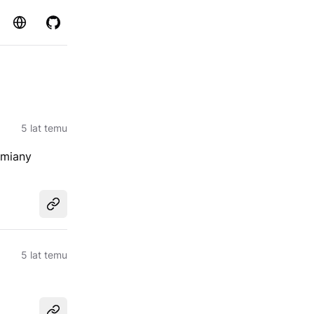
Strona
GitHub
5 lat temu
zmiany
Udostępnij
5 lat temu