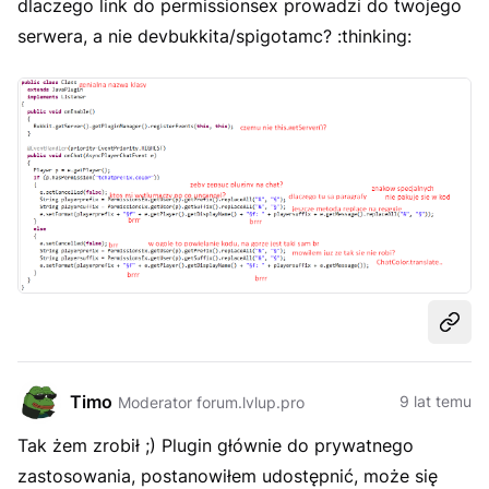
dlaczego link do permissionsex prowadzi do twojego
serwera, a nie devbukkita/spigotamc? :thinking:
Udost
Timo
9 lat temu
Moderator forum.lvlup.pro
Tak żem zrobił ;) Plugin głównie do prywatnego
zastosowania, postanowiłem udostępnić, może się