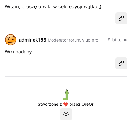
Witam, proszę o wiki w celu edycji wątku ;)
Udost
adminek153
9 lat temu
Moderator forum.lvlup.pro
Wiki nadany.
Udost
Stworzone z ❤️ przez
OreQr
.
Przełącz motyw