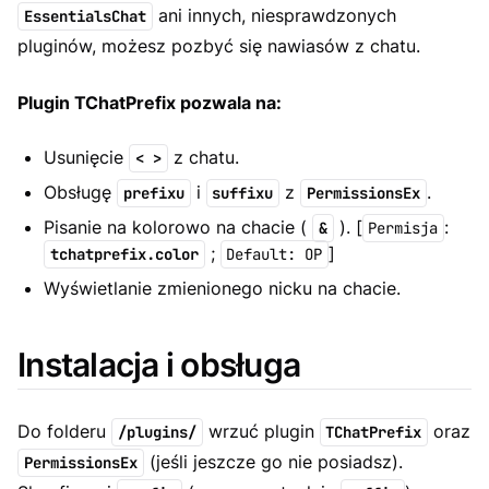
ani innych, niesprawdzonych
EssentialsChat
pluginów, możesz pozbyć się nawiasów z chatu.
Plugin TChatPrefix pozwala na:
Usunięcie
z chatu.
< >
Obsługę
i
z
.
prefixu
suffixu
PermissionsEx
Pisanie na kolorowo na chacie (
). [
:
&
Permisja
;
]
tchatprefix.color
Default: OP
Wyświetlanie zmienionego nicku na chacie.
Instalacja i obsługa
Do folderu
wrzuć plugin
oraz
/plugins/
TChatPrefix
(jeśli jeszcze go nie posiadsz)
.
PermissionsEx