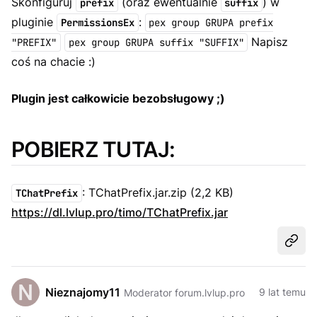
Skonfiguruj
(oraz ewentualnie
) w
prefix
suffix
pluginie
:
PermissionsEx
pex group GRUPA prefix
Napisz
"PREFIX"
pex group GRUPA suffix "SUFFIX"
coś na chacie :)
Plugin jest całkowicie bezobsługowy ;)
POBIERZ TUTAJ:
: TChatPrefix.jar.zip (2,2 KB)
TChatPrefix
https://dl.lvlup.pro/timo/TChatPrefix.jar
Udost
Nieznajomy11
9 lat temu
Moderator forum.lvlup.pro