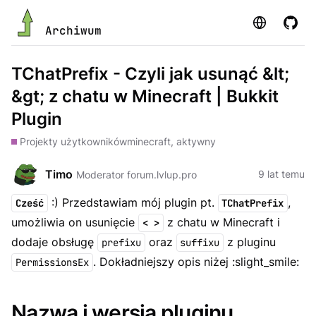
Strona
GitHu
Archiwum
TChatPrefix - Czyli jak usunąć &lt;
&gt; z chatu w Minecraft | Bukkit
Plugin
Projekty użytkowników
minecraft, aktywny
Timo
9 lat temu
Moderator forum.lvlup.pro
:) Przedstawiam mój plugin pt.
,
Cześć
TChatPrefix
umożliwia on usunięcie
z chatu w Minecraft i
< >
dodaje obsługę
oraz
z pluginu
prefixu
suffixu
. Dokładniejszy opis niżej :slight_smile:
PermissionsEx
Nazwa i wersja pluginu