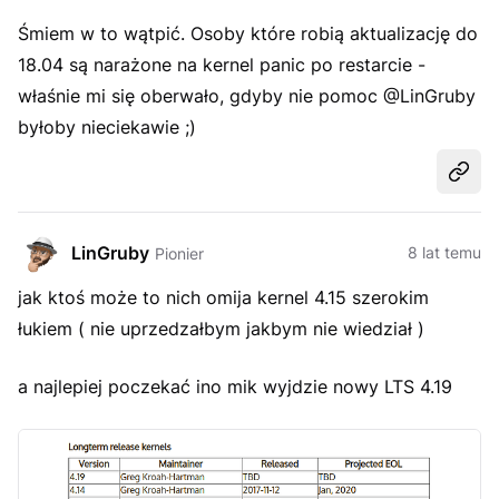
Śmiem w to wątpić. Osoby które robią aktualizację do
18.04 są narażone na kernel panic po restarcie -
właśnie mi się oberwało, gdyby nie pomoc @LinGruby
byłoby nieciekawie ;)
Udost
LinGruby
8 lat temu
Pionier
jak ktoś może to nich omija kernel 4.15 szerokim
łukiem ( nie uprzedzałbym jakbym nie wiedział )
a najlepiej poczekać ino mik wyjdzie nowy LTS 4.19