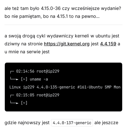
ale też tam było 4.15.0-36 czy wcześniejsze wydanie?
bo nie pamiętam, bo na 4.15.1 to na pewno...
a swoją drogą cykl wydawniczy kerneli w ubuntu jest
dziwny na stronie
https://git.kernel.org
jest
4.4.159
a
u mnie na serwie jest
┌─ 02:14:56 root@ip229  
└──► [~] uname -a
Linux ip229 4.4.0-135-generic #161-Ubuntu SMP Mon A
┌─ 02:15:05 root@ip229  
└──► [~] 
gdzie najnowszy jest
ale jeszcze
4.4.0-137-generic