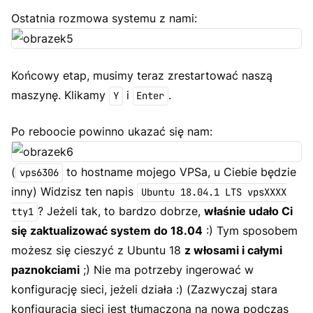
Ostatnia rozmowa systemu z nami:
Końcowy etap, musimy teraz zrestartować naszą
maszynę. Klikamy
i
.
Y
Enter
Po reboocie powinno ukazać się nam:
(
to hostname mojego VPSa, u Ciebie będzie
vps6306
inny) Widzisz ten napis
Ubuntu 18.04.1 LTS vpsXXXX
? Jeżeli tak, to bardzo dobrze,
właśnie udało Ci
tty1
się zaktualizować system do 18.04
:) Tym sposobem
możesz się cieszyć z Ubuntu 18
z włosami i całymi
paznokciami
;) Nie ma potrzeby ingerować w
konfigurację sieci, jeżeli działa :) (
Zazwyczaj stara
konfiguracja sieci jest tłumaczona na nową podczas