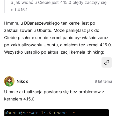
a jak widać u Ciebie jest 4.15.0 błędy zaczęły się
od 4.15.1
Hmmm, u DBanaszewskiego ten kernel jest po
zaktualizowaniu Ubuntu. Może pamiętasz jak do
Ciebie pisałem: u mnie kernel panic był właśnie zaraz
po zaktualizowaniu Ubuntu, a miałem też kernel 4.15.0.
Wszystko ustąpiło po aktualizacji kernela :thinking:
Udost
Nikox
8 lat temu
U mnie aktualizacja powiodła się bez problemów z
kernelem 4.15.0