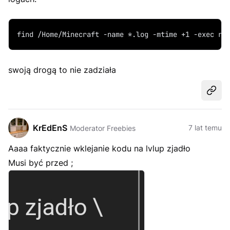
find /Home/Minecraft -name *.log -mtime +1 -exec rm
swoją drogą to nie zadziała
Udost
KrEdEnS
7 lat temu
Moderator Freebies
Aaaa faktycznie wklejanie kodu na lvlup zjadło
Musi być przed ;