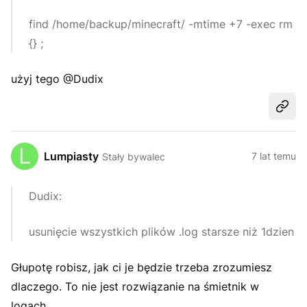
find /home/backup/minecraft/ -mtime +7 -exec rm
{} ;
użyj tego @Dudix
Udost
Lumpiasty
7 lat temu
Stały bywalec
Dudix:
usunięcie wszystkich plików .log starsze niż 1dzien
Głupotę robisz, jak ci je będzie trzeba zrozumiesz
dlaczego. To nie jest rozwiązanie na śmietnik w
logach.