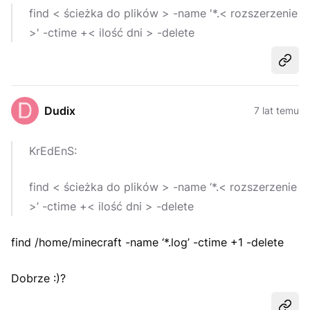
find < ścieżka do plików > -name '*.< rozszerzenie
>' -ctime +< ilość dni > -delete
Udost
Dudix
7 lat temu
KrEdEnS:
find < ścieżka do plików > -name ‘*.< rozszerzenie
>’ -ctime +< ilość dni > -delete
find /home/minecraft -name ‘*.log’ -ctime +1 -delete
Dobrze :)?