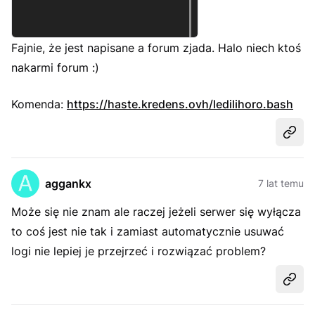
Fajnie, że jest napisane a forum zjada. Halo niech ktoś
nakarmi forum :)
Komenda:
https://haste.kredens.ovh/ledilihoro.bash
Udost
aggankx
7 lat temu
Może się nie znam ale raczej jeżeli serwer się wyłącza
to coś jest nie tak i zamiast automatycznie usuwać
logi nie lepiej je przejrzeć i rozwiązać problem?
Udost