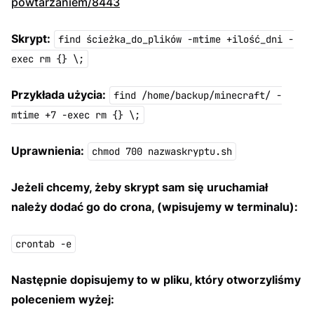
powtarzaniem/8443
Skrypt:
find ścieżka_do_plików -mtime +ilość_dni -
exec rm {} \;
Przykłada użycia:
find /home/backup/minecraft/ -
mtime +7 -exec rm {} \;
Uprawnienia:
chmod 700 nazwaskryptu.sh
Jeżeli chcemy, żeby skrypt sam się uruchamiał
należy dodać go do crona, (wpisujemy w terminalu):
crontab -e
Następnie dopisujemy to w pliku, który otworzyliśmy
poleceniem wyżej: