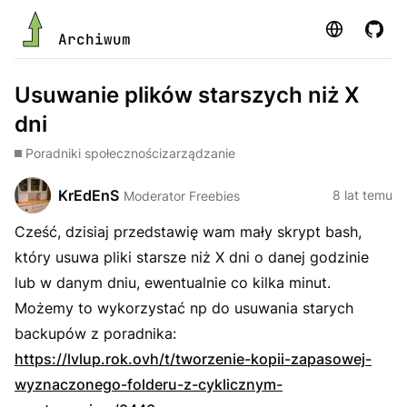
Strona
GitHu
Archiwum
Usuwanie plików starszych niż X
dni
Poradniki społeczności
zarządzanie
KrEdEnS
8 lat temu
Moderator Freebies
Cześć, dzisiaj przedstawię wam mały skrypt bash,
który usuwa pliki starsze niż X dni o danej godzinie
lub w danym dniu, ewentualnie co kilka minut.
Możemy to wykorzystać np do usuwania starych
backupów z poradnika:
https://lvlup.rok.ovh/t/tworzenie-kopii-zapasowej-
wyznaczonego-folderu-z-cyklicznym-