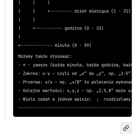
|     |     |   
|     |     +--------- dzień miesiąca (1 - 31)
|     |  
|     +----------- godzina (0 - 23)
|   
+------------- minuta (0 - 59)
Możemy także stosować:
- * - zawsze (każda minuta, każda godzina, każdy
- Zakres: x-y – czyli od „x” do „y”, np. „1-5” t
- Przerwa: */x – np. „*/8” to polecenie wykonane
- Kolejne wartości: x,y,z – np. „2,5,8” może ozn
- Wiele zadań w jednym wpisie:  ;  rozdzielamy p
------------------------------------------------
Udost