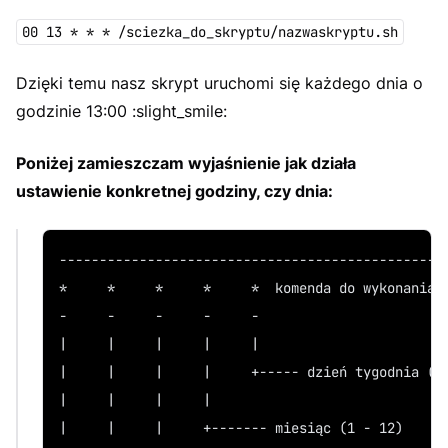
00 13 * * * /sciezka_do_skryptu/nazwaskryptu.sh
Dzięki temu nasz skrypt uruchomi się każdego dnia o
godzinie 13:00 :slight_smile:
Poniżej zamieszczam wyjaśnienie jak działa
ustawienie konkretnej godziny, czy dnia:
------------------------------------------------
*     *     *     *     *  komenda do wykonania
-     -     -     -     -
|     |     |     |     |
|     |     |     |     +----- dzień tygodnia (0
|     |     |     |
|     |     |     +------- miesiąc (1 - 12)