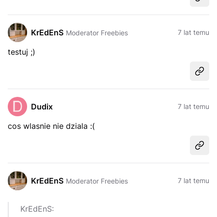
Udost
KrEdEnS
7 lat temu
Moderator Freebies
testuj ;)
Udost
Dudix
7 lat temu
cos wlasnie nie dziala :(
Udost
KrEdEnS
7 lat temu
Moderator Freebies
KrEdEnS: