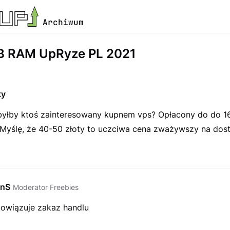
Archiwum
B RAM UpRyze PL 2021
ky
byłby ktoś zainteresowany kupnem vps? Opłacony do do 1
Myślę, że 40-50 złoty to uczciwa cena zważywszy na dos
EnS
Moderator Freebies
owiązuje zakaz handlu