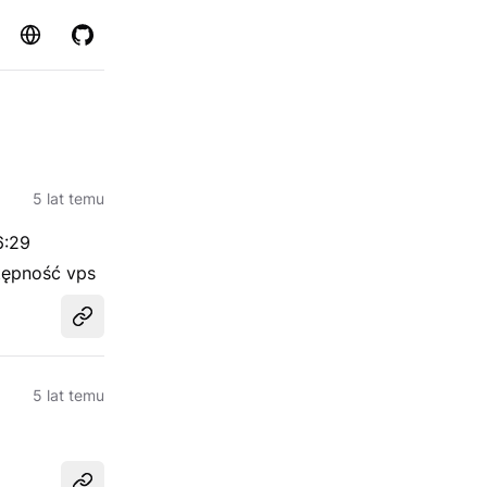
Strona
GitHub
5 lat temu
6:29
tępność vps
Udostępnij
5 lat temu