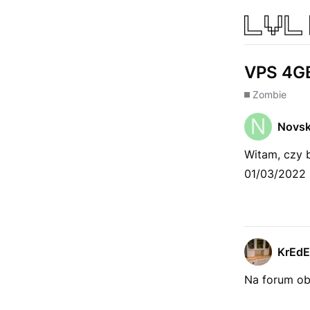
VPS 4G
Zombie
Novs
Witam, czy 
01/03/2022 
KrEd
Na forum ob