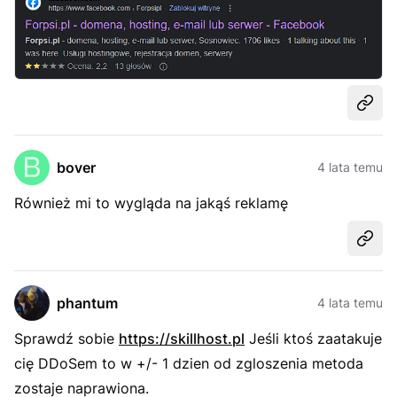
Udost
bover
4 lata temu
Również mi to wygląda na jakąś reklamę
Udost
phantum
4 lata temu
Sprawdź sobie
https://skillhost.pl
Jeśli ktoś zaatakuje
cię DDoSem to w +/- 1 dzien od zgloszenia metoda
zostaje naprawiona.