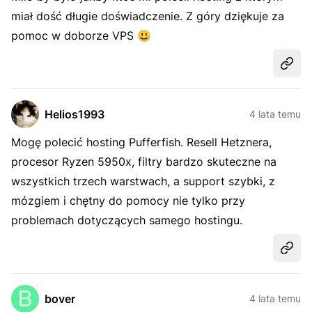
miał dość długie doświadczenie. Z góry dziękuje za
pomoc w doborze VPS
😃
Udost
Helios1993
4 lata temu
Mogę polecić hosting Pufferfish. Resell Hetznera,
procesor Ryzen 5950x, filtry bardzo skuteczne na
wszystkich trzech warstwach, a support szybki, z
mózgiem i chętny do pomocy nie tylko przy
problemach dotyczących samego hostingu.
Udost
bover
4 lata temu