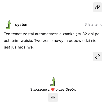
Udost
system
3 lata temu
Ten temat został automatycznie zamknięty 32 dni po
ostatnim wpisie. Tworzenie nowych odpowiedzi nie
jest już możliwe.
Udost
Stworzone z ❤️ przez
OreQr
.
Przełącz motyw