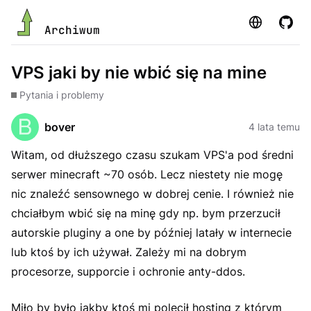
Strona
GitHu
Archiwum
VPS jaki by nie wbić się na mine
Pytania i problemy
bover
4 lata temu
Witam, od dłuższego czasu szukam VPS'a pod średni
serwer minecraft ~70 osób. Lecz niestety nie mogę
nic znaleźć sensownego w dobrej cenie. I również nie
chciałbym wbić się na minę gdy np. bym przerzucił
autorskie pluginy a one by później latały w internecie
lub ktoś by ich używał. Zależy mi na dobrym
procesorze, supporcie i ochronie anty-ddos.
Miło by było jakby ktoś mi polecił hosting z którym