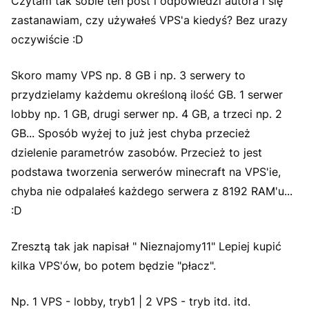
Czytam tak sobie ten post i odpowiedzi autora i się
zastanawiam, czy używałeś VPS'a kiedyś? Bez urazy
oczywiście :D
Skoro mamy VPS np. 8 GB i np. 3 serwery to
przydzielamy każdemu określoną ilość GB. 1 serwer
lobby np. 1 GB, drugi serwer np. 4 GB, a trzeci np. 2
GB... Sposób wyżej to już jest chyba przecież
dzielenie parametrów zasobów. Przecież to jest
podstawa tworzenia serwerów minecraft na VPS'ie,
chyba nie odpalałeś każdego serwera z 8192 RAM'u...
:D
Zresztą tak jak napisał " Nieznajomy11" Lepiej kupić
kilka VPS'ów, bo potem będzie "płacz".
Np. 1 VPS - lobby, tryb1 | 2 VPS - tryb itd. itd.