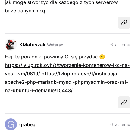
jak moge stworzyc dla kazdego z tych serwerow
baze danych msql
Udost
KMatuszak
6 lat temu
Weteran
Hej, te poradniki powinny Ci się przydać
🙂
https://lvlup.rok.ovh/t/tworzenie-kontenerow-lxc-na-
vps-kvm/9819/
https://lvlup.rok.ovh/t/instalacja-
apache2-php-mariadb-mysql-phpmyadmin-oraz-ssl-
na-ubuntu-i-debianie/15443/
Udost
grabeq
6 lat temu