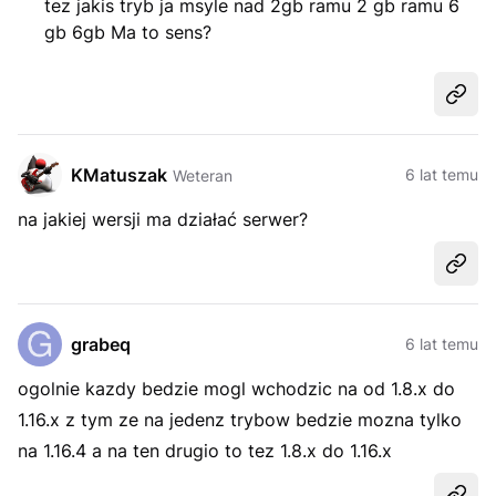
tez jakis tryb ja msyle nad 2gb ramu 2 gb ramu 6
gb 6gb Ma to sens?
Udost
KMatuszak
6 lat temu
Weteran
na jakiej wersji ma działać serwer?
Udost
grabeq
6 lat temu
ogolnie kazdy bedzie mogl wchodzic na od 1.8.x do
1.16.x z tym ze na jedenz trybow bedzie mozna tylko
na 1.16.4 a na ten drugio to tez 1.8.x do 1.16.x