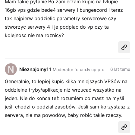
Mam takie pytanie.Bo zamierzam kupic na lvlupie
16gb vps gdzie bede4 serwery i bungeecord i teraz
tak najpierw podzielic parametry serwerowe czy
stworzyc serwery 4 i je podpiac do vp czy ta
kolejnosc nie ma roznicy?
Udost
Nieznajomy11
6 lat temu
Moderator forum.lvlup.pro
Generalnie, to lepiej kupić kilka mniejszych VPSów na
oddzielne tryby/aplikacje niż wrzucać wszystko na
jeden. Nie do końca też rozumiem co masz na myśli
jeśli chodzi o podział zasobów. Jeśli sam korzystasz z
serwera, nie ma powodów, żeby robić takie rzeczy.
Udost