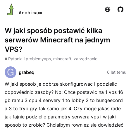
Strona
GitHu
Archiwum
W jaki sposób postawić kilka
serwerów Minecraft na jednym
VPS?
Pytania i problemy
vps, minecraft, zarządzanie
grabeq
6 lat temu
W jaki sposob je dobrze skonfigurowac i podzielic
odpowiednio zasoby? Np: Chce postawic na 1 vps 16
gb ramu 3 cpu 4 serwery 1 to lobby 2 to bungeecord
a 3 to tryb gry tak samo jak 4. Czy moge jakas rade
jak fajnie podzielic parametry serwera vps i w jaki
sposob to zrobic? Chcialbym rowniez sie dowiedzieć