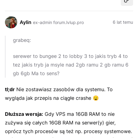
Udost
Aylin
6 lat temu
ex-admin forum.lvlup.pro
grabeq:
serewer to bungee 2 to lobby 3 to jakis tryb 4 to
tez jakis tryb ja msyle nad 2gb ramu 2 gb ramu 6
gb 6gb Ma to sens?
tl;dr
Nie zostawiasz zasobów dla systemu. To
wygląda jak przepis na ciągłe crashe
😦
Dłuższa wersja:
Gdy VPS ma 16GB RAM to nie
zużywa się całych 16GB RAM na serwer(y) gier,
oprócz tych procesów są też np. procesy systemowe.