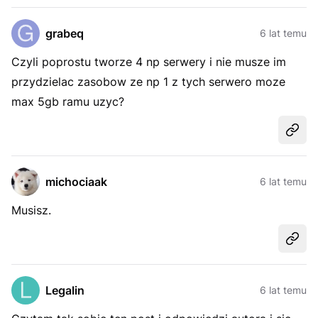
grabeq
6 lat temu
Czyli poprostu tworze 4 np serwery i nie musze im
przydzielac zasobow ze np 1 z tych serwero moze
max 5gb ramu uzyc?
Udost
michociaak
6 lat temu
Musisz.
Udost
Legalin
6 lat temu