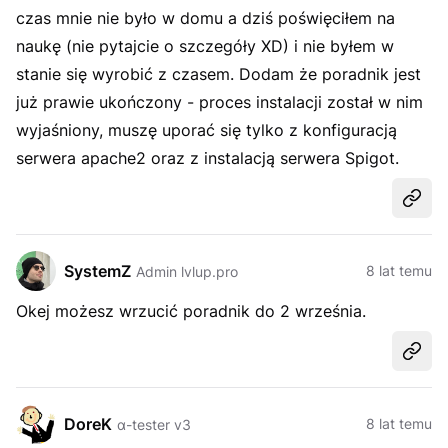
czas mnie nie było w domu a dziś poświęciłem na
naukę (nie pytajcie o szczegóły XD) i nie byłem w
stanie się wyrobić z czasem. Dodam że poradnik jest
już prawie ukończony - proces instalacji został w nim
wyjaśniony, muszę uporać się tylko z konfiguracją
serwera apache2 oraz z instalacją serwera Spigot.
Udost
SystemZ
8 lat temu
Admin lvlup.pro
Okej możesz wrzucić poradnik do 2 września.
Udost
DoreK
8 lat temu
α-tester v3