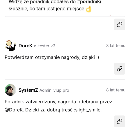
Udost
DoreK
8 lat temu
α-tester v3
Potwierdzam otrzymanie nagrody, dzięki :)
Udost
SystemZ
8 lat temu
Admin lvlup.pro
Poradnik zatwierdzony, nagroda odebrana przez
@DoreK. Dzięki za dobrą treść :slight_smile:
Udost