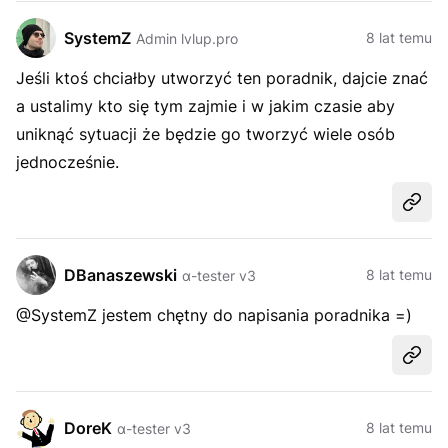
SystemZ
8 lat temu
Admin lvlup.pro
Jeśli ktoś chciałby utworzyć ten poradnik, dajcie znać
a ustalimy kto się tym zajmie i w jakim czasie aby
uniknąć sytuacji że będzie go tworzyć wiele osób
jednocześnie.
Udost
DBanaszewski
8 lat temu
α-tester v3
@SystemZ jestem chętny do napisania poradnika =)
Udost
DoreK
8 lat temu
α-tester v3