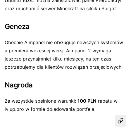
Ubuntu 16.04 można zainstalować panel Pterodactyl
oraz uruchomić serwer Minecraft na silniku Spigot.
Geneza
Obecnie Aimpanel nie obsługuje nowszych systemów
a premiera wczesnej wersji Aimpanel 2 wymaga
jeszcze przynajmniej kilku miesięcy, na ten czas
potrzebujemy dla klientów rozwiązań przejściowych.
Nagroda
Za wszystkie spełnione warunki:
100 PLN
rabatu w
lvlup.pro w formie doładowania portfela
Udost