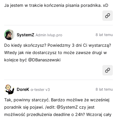
Ja jestem w trakcie kończenia pisania poradnika. xD
Udost
SystemZ
8 lat temu
Admin lvlup.pro
Do kiedy skończysz? Powiedzmy 3 dni Ci wystarczą?
Wtedy jak nie dostarczysz to może zawsze drugi w
kolejce być @DBanaszewski
Udost
DoreK
8 lat temu
α-tester v3
Tak, powinny starczyć. Bardzo możliwe że wcześniej
poradnik się pojawi. /edit: @SystemZ czy jest
możliwość przedłużenia deadline o 24h? Wczoraj cały