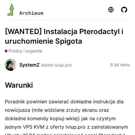
Strona
GitHu
Archiwum
[WANTED] Instalacja Pterodactyl i
uruchomienie Spigota
Prośby i sugestie
SystemZ
8 lat temu
Admin lvlup.pro
Warunki
Poradnik powinien zawierać dokładne instrukcje dla
nowicjusza (mile widziane zrzuty ekranu oraz
dokładne komendy kopiuj-wklej) jak na czystym
jednym VPS KVM z oferty lvlup.pro z zainstalowanym