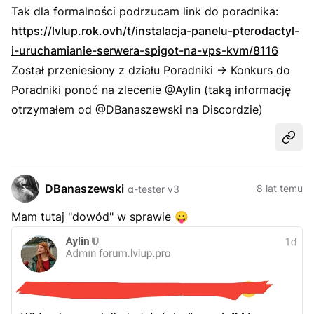
Tak dla formalności podrzucam link do poradnika:
https://lvlup.rok.ovh/t/instalacja-panelu-pterodactyl-
i-uruchamianie-serwera-spigot-na-vps-kvm/8116
Został przeniesiony z działu Poradniki -> Konkurs do
Poradniki ponoć na zlecenie @Aylin (taką informację
otrzymałem od @DBanaszewski na Discordzie)
Udost
DBanaszewski
8 lat temu
α-tester v3
Mam tutaj "dowód" w sprawie
😛