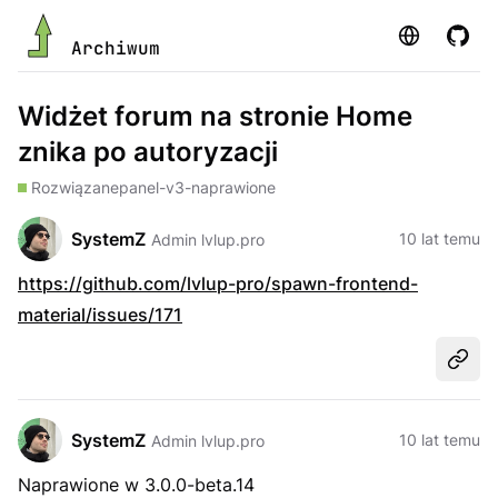
Strona
GitHu
Archiwum
Widżet forum na stronie Home
znika po autoryzacji
Rozwiązane
panel-v3-naprawione
SystemZ
10 lat temu
Admin lvlup.pro
https://github.com/lvlup-pro/spawn-frontend-
material/issues/171
Udost
SystemZ
10 lat temu
Admin lvlup.pro
Naprawione w 3.0.0-beta.14