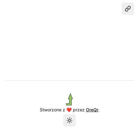
Udost
Stworzone z ❤️ przez
OreQr
.
Przełącz motyw