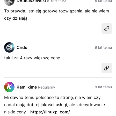
DBanaszewski
8 lat temu
α-tester v3
To prawda. Istnieją gotowe rozwiązania, ale nie wiem
czy działają.
Udost
Crido
8 lat temu
tak i za 4 razy większą cenę
Udost
Kamilkime
8 lat temu
Regularny
Mi dawno temu polecano te stronę, nie wiem czy
nadal mają dobrej jakości usługi, ale zdecydowanie
niskie ceny -
https://linuxpl.com/