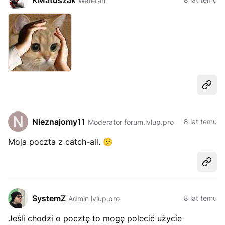
KMatuszak
Weteran
Udost
Nieznajomy11
8 lat temu
Moderator forum.lvlup.pro
Moja poczta z catch-all.
😟
Udost
SystemZ
8 lat temu
Admin lvlup.pro
Jeśli chodzi o pocztę to mogę polecić użycie