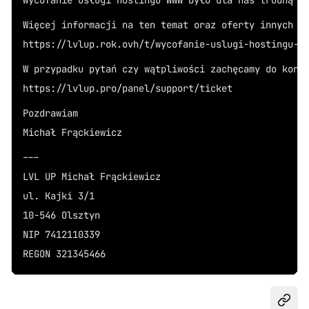
Wycofanie usługi hostingu WWW było dla nas trudną d
Więcej informacji na ten temat oraz oferty innych f
https://lvlup.rok.ovh/t/wycofanie-uslugi-hostingu-w
W przypadku pytań czy wątpliwości zachęcamy do kont
https://lvlup.pro/panel/support/ticket
Pozdrawiam  
Michał Frąckiewicz
---
LVL UP Michał Frąckiewicz  
ul. Kajki 3/1  
10-546 Olsztyn  
NIP 7412110339  
REGON 321345466
Udost