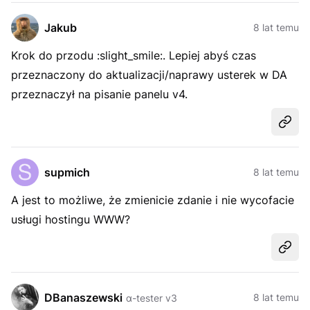
Jakub
8 lat temu
Krok do przodu :slight_smile:. Lepiej abyś czas
przeznaczony do aktualizacji/naprawy usterek w DA
przeznaczył na pisanie panelu v4.
Udost
supmich
8 lat temu
A jest to możliwe, że zmienicie zdanie i nie wycofacie
usługi hostingu WWW?
Udost
DBanaszewski
8 lat temu
α-tester v3