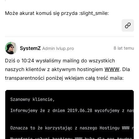
Może akurat komuś się przyda :slight_smile:
Udost
SystemZ
8 lat temu
Admin lvlup.pro
Dziś o 10:24 wysłaliśmy mailing do wszystkich
naszych klientów z aktywnym hostingiem
WWW
. Dla
transparentności poniżej wklejam całą treść maila:
Szanowny kliencie,
Informujemy że z dniem 2019.06.28 wycofujemy z nasz
Oznacza to że korzystając z naszego Hostingu WWW na