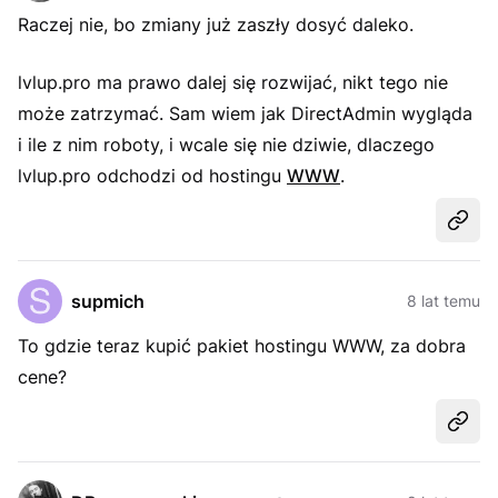
Raczej nie, bo zmiany już zaszły dosyć daleko.
lvlup.pro ma prawo dalej się rozwijać, nikt tego nie
może zatrzymać. Sam wiem jak DirectAdmin wygląda
i ile z nim roboty, i wcale się nie dziwie, dlaczego
lvlup.pro odchodzi od hostingu
WWW
.
Udost
supmich
8 lat temu
To gdzie teraz kupić pakiet hostingu WWW, za dobra
cene?
Udost