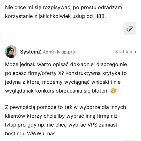
Nie chce mi się rozpisywać, po prostu odradzam
korzystanie z jakichkolwiek usług od H88.
Udost
SystemZ
8 lat temu
Admin lvlup.pro
Może jednak warto opisać dokładniej dlaczego nie
polecasz firmy/oferty X? Konstruktywna krytyka to
jedyna z której możemy wyciągnąć wnioski i nie
wygląda jak konkurs obrzucania się błotem
😅
Z pewnością pomoże to też w wyborze dla innych
klientów którzy chcieliby wybrać inną firmę niż
lvlup.pro gdy np. nie chcą wybrać VPS zamiast
hostingu WWW u nas.