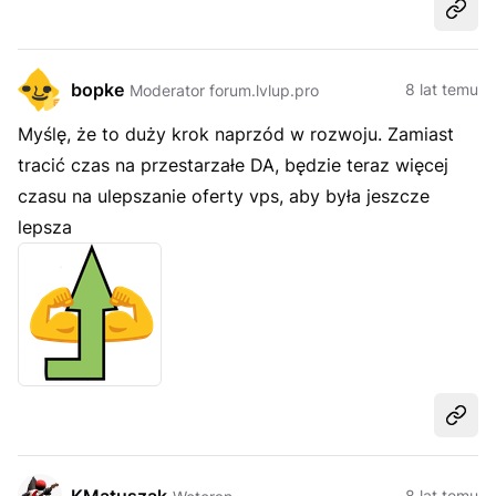
Udost
bopke
8 lat temu
Moderator forum.lvlup.pro
Myślę, że to duży krok naprzód w rozwoju. Zamiast
tracić czas na przestarzałe DA, będzie teraz więcej
czasu na ulepszanie oferty vps, aby była jeszcze
lepsza
Udost
8 lat temu