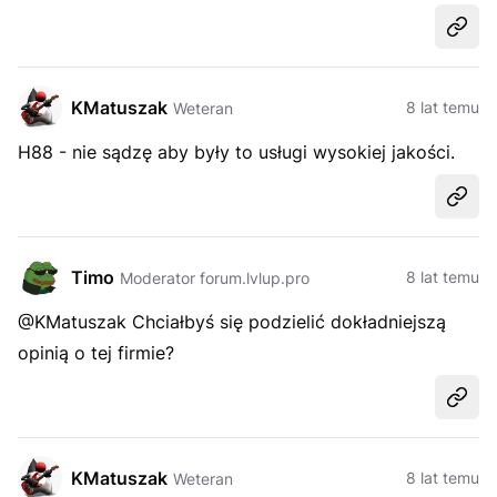
Udost
KMatuszak
8 lat temu
Weteran
H88 - nie sądzę aby były to usługi wysokiej jakości.
Udost
Timo
8 lat temu
Moderator forum.lvlup.pro
@KMatuszak Chciałbyś się podzielić dokładniejszą
opinią o tej firmie?
Udost
KMatuszak
8 lat temu
Weteran