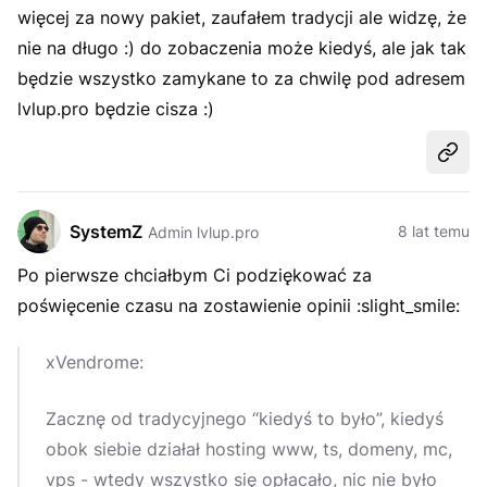
więcej za nowy pakiet, zaufałem tradycji ale widzę, że
nie na długo :) do zobaczenia może kiedyś, ale jak tak
będzie wszystko zamykane to za chwilę pod adresem
lvlup.pro będzie cisza :)
Udost
SystemZ
8 lat temu
Admin lvlup.pro
Po pierwsze chciałbym Ci podziękować za
poświęcenie czasu na zostawienie opinii :slight_smile:
xVendrome:
Zacznę od tradycyjnego “kiedyś to było”, kiedyś
obok siebie działał hosting www, ts, domeny, mc,
vps - wtedy wszystko się opłacało, nic nie było