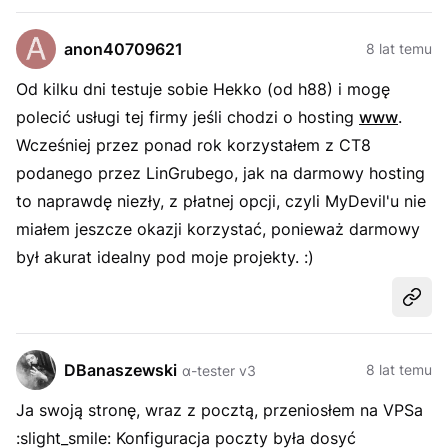
anon40709621
8 lat temu
Od kilku dni testuje sobie Hekko (od h88) i mogę
polecić usługi tej firmy jeśli chodzi o hosting
www
.
Wcześniej przez ponad rok korzystałem z CT8
podanego przez LinGrubego, jak na darmowy hosting
to naprawdę niezły, z płatnej opcji, czyli MyDevil'u nie
miałem jeszcze okazji korzystać, ponieważ darmowy
był akurat idealny pod moje projekty. :)
Udost
DBanaszewski
8 lat temu
α-tester v3
Ja swoją stronę, wraz z pocztą, przeniosłem na VPSa
:slight_smile: Konfiguracja poczty była dosyć