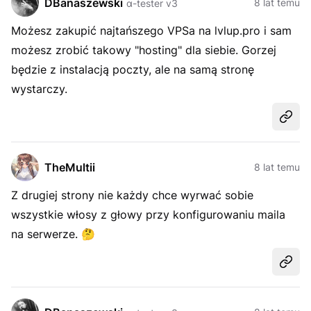
DBanaszewski
8 lat temu
α-tester v3
Możesz zakupić najtańszego VPSa na lvlup.pro i sam
możesz zrobić takowy "hosting" dla siebie. Gorzej
będzie z instalacją poczty, ale na samą stronę
wystarczy.
Udost
TheMultii
8 lat temu
Z drugiej strony nie każdy chce wyrwać sobie
wszystkie włosy z głowy przy konfigurowaniu maila
na serwerze. 🤔
Udost