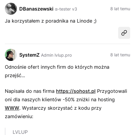
DBanaszewski
8 lat temu
α-tester v3
Ja korzystałem z poradnika na Linode ;)
Udost
SystemZ
8 lat temu
Admin lvlup.pro
Odnośnie ofert innych firm do których można
przejść...
Napisała do nas firma
https://sohost.pl
Przygotowali
oni dla naszych klientów -50% zniżki na hosting
WWW
. Wystarczy skorzystać z kodu przy
zamówieniu:
LVLUP