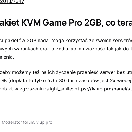
-2018/7347
kiet KVM Game Pro 2GB, co ter
nci pakietów 2GB nadal mogą korzystać ze swoich serweró
wych warunkach oraz przedłużać ich ważność tak jak do te
mienia.
rzeby możemy też na ich życzenie przenieść serwer bez ut
GB (dopłata to tylko 5zł / 30 dni a zasobów jest 2x więcej
ntakt w zgłoszeniu :slight_smile:
https://lvlup.pro/panel/s
e
Moderator forum.lvlup.pro