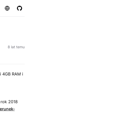
Strona
GitHub
8 lat temu
li 4GB RAM i
 rok 2018
ierunek-