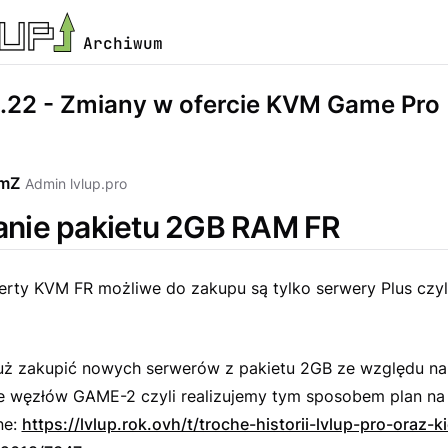
Archiwum
.22 - Zmiany w ofercie KVM Game Pro
emZ
Admin lvlup.pro
nie pakietu 2GB RAM FR
ferty KVM FR możliwe do zakupu są tylko serwery Plus czy
uż zakupić nowych serwerów z pakietu 2GB ze względu na
 węzłów GAME-2 czyli realizujemy tym sposobem plan na
ne:
https://lvlup.rok.ovh/t/troche-historii-lvlup-pro-oraz-k