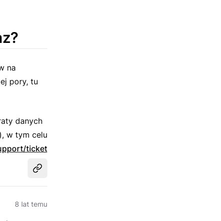
az?
w na
j pory, tu
raty danych
), w tym celu
upport/ticket
Udostępnij
8 lat temu