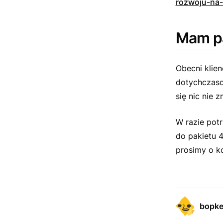
rozwoju-na
Mam pa
Obecni klie
dotychczaso
się nic nie z
W razie pot
do pakietu 4
prosimy o ko
bopk