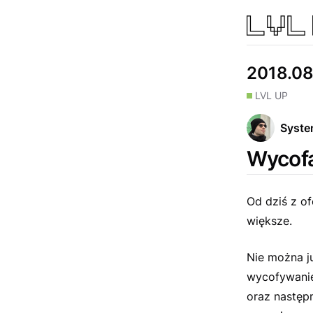
2018.08
LVL UP
Syst
Wycofa
Od dziś z o
większe.
Nie można j
wycofywanie
oraz następ