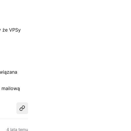
y że VPSy
związana
ą mailową
Udostępnij
4 lata temu