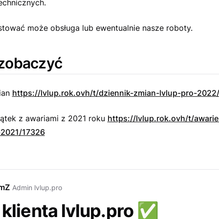
echnicznych.
tować może obsługa lub ewentualnie nasze roboty.
zobaczyć
ian
https://lvlup.rok.ovh/t/dziennik-zmian-lvlup-pro-202
ątek z awariami z 2021 roku
https://lvlup.rok.ovh/t/awari
-2021/17326
emZ
Admin lvlup.pro
 klienta lvlup.pro
✅