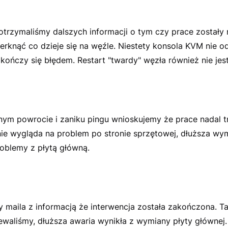
otrzymaliśmy dalszych informacji o tym czy prace zostały
erknąć co dzieje się na węźle. Niestety konsola KVM nie o
kończy się błędem. Restart "twardy" węzła również nie jes
nym powrocie i zaniku pingu wnioskujemy że prace nadal t
e wygląda na problem po stronie sprzętowej, dłuższa wy
oblemy z płytą główną.
maila z informacją że interwencja została zakończona. Tak
waliśmy, dłuższa awaria wynikła z wymiany płyty głównej.