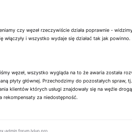
eniamy czy węzeł rzeczywiście działa poprawnie - widzim
ę włączyły i wszystko wydaje się działać tak jak powinno.
śmy węzeł, wszystko wygląda na to że awaria została ro
aną płyty głównej. Przechodzimy do pozostałych spraw, tj.
nia klientów których usługi znajdowały się na węźle drog
a rekompensaty za niedostępność.
ex-admin forum.lvlup.pro