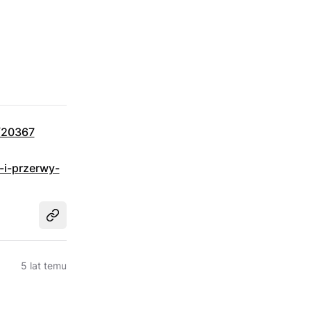
2/20367
e-i-przerwy-
Udostępnij
5 lat temu