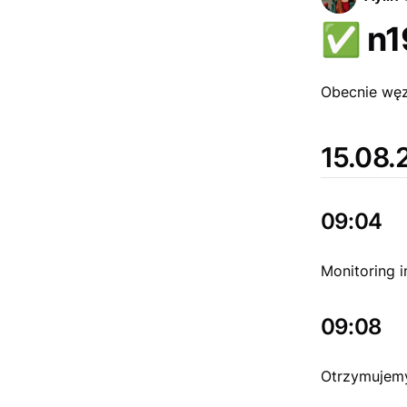
✅
n1
Obecnie węze
15.08.
09:04
Monitoring i
09:08
Otrzymujemy