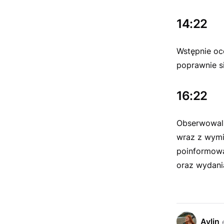
14:22
Wstępnie oc
poprawnie si
16:22
Obserwowali
wraz z wymi
poinformowa
oraz wydani
Aylin