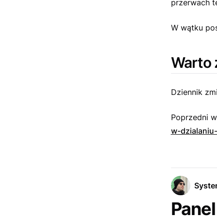
przerwach t
W wątku pos
Warto 
Dziennik zm
Poprzedni w
w-dzialaniu
Syst
Panel