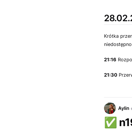
28.02.
Krótka prze
niedostępnoś
21:16
Rozpo
21:30
Przerw
Aylin
✅
n1