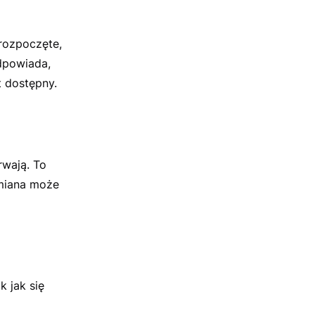
 rozpoczęte,
dpowiada,
t dostępny.
rwają. To
miana może
 jak się