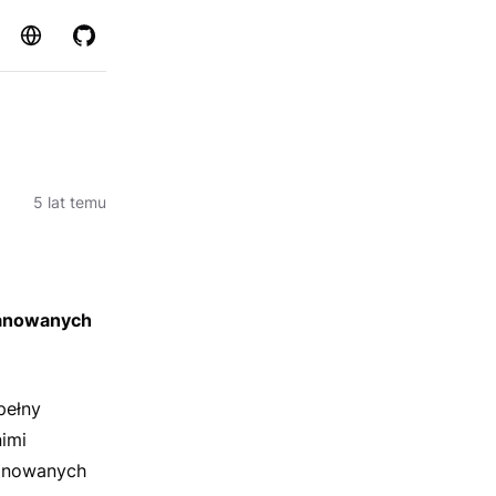
Strona
GitHub
5 lat temu
lanowanych
pełny
nimi
lanowanych