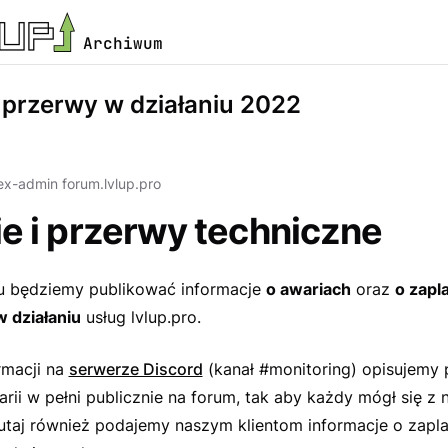
Archiwum
i przerwy w działaniu 2022
ex-admin forum.lvlup.pro
e i przerwy techniczne
 będziemy publikować informacje
o awariach
oraz
o zap
 działaniu
usług lvlup.pro.
rmacji na
serwerze Discord
(kanał #monitoring) opisujemy 
rii w pełni publicznie na forum, tak aby każdy mógł się z 
utaj również podajemy naszym klientom informacje o zap