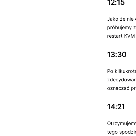
12:15
Jako że nie 
próbujemy z
restart KVM 
13:30
Po kilkukrot
zdecydowani
oznaczać pr
14:21
Otrzymujemy 
tego spodzie