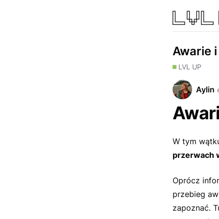
Awarie 
LVL UP
Aylin
Awari
W tym wątku
przerwach w
Oprócz info
przebieg awa
zapoznać. T