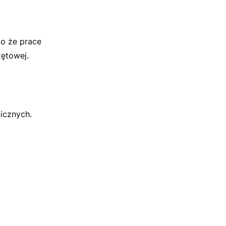
ko że prace
zętowej.
icznych.