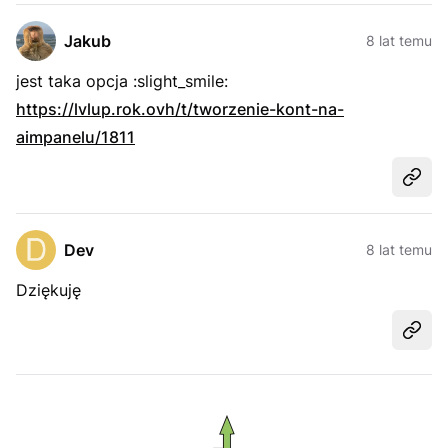
Jakub
8 lat temu
jest taka opcja :slight_smile:
https://lvlup.rok.ovh/t/tworzenie-kont-na-
aimpanelu/1811
Udost
Dev
8 lat temu
Dziękuję
Udost