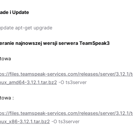
rade i Update
update apt-get upgrade
ieranie najnowszej wersji serwera TeamSpeak3
itowa
ps://files.teamspeak-services.com/releases/server/3.12.1
inux_amd64-3.12.1.tar.bz2
-O ts3server
towa :
ps://files.teamspeak-services.com/releases/server/3.12.1
nux_x86-3.12.1.tar.bz2
-O ts3server