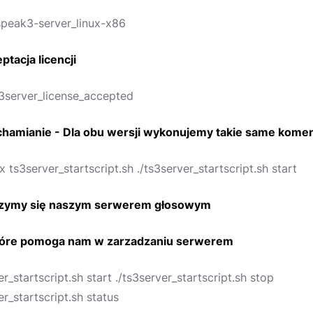
peak3-server_linux-x86
ptacja licencji
s3server_license_accepted
chamianie - Dla obu wersji wykonujemy takie same kome
ts3server_startscript.sh ./ts3server_startscript.sh start
eszymy się naszym serwerem głosowym
óre pomoga nam w zarzadzaniu serwerem
er_startscript.sh start ./ts3server_startscript.sh stop
er_startscript.sh status