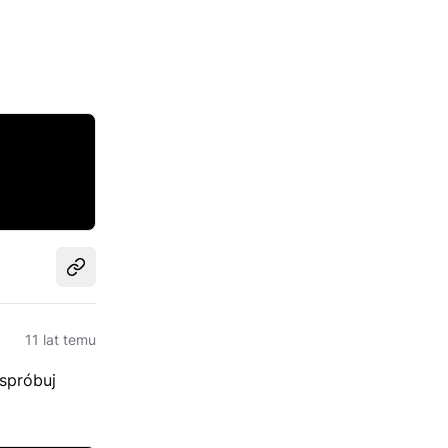
Udostępnij
11 lat temu
 spróbuj