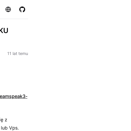
Strona
GitHub
YKU
11 lat temu
-teamspeak3-
ię z
lub Vps.