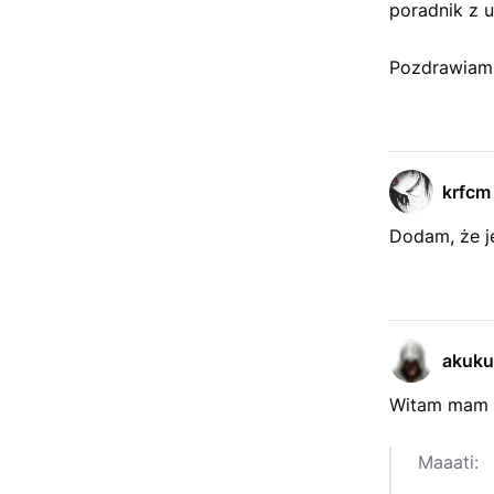
poradnik z u
Pozdrawiam 
krfcm
Dodam, że je
akuku
Witam mam p
Maaati: