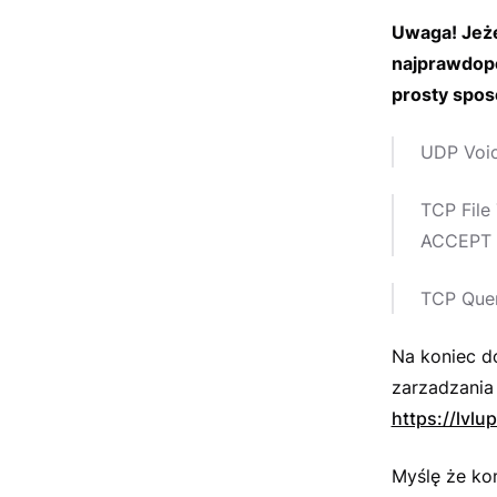
Uwaga! Jeże
najprawdopo
prosty spos
UDP Voic
TCP File
ACCEPT
TCP Quer
Na koniec d
zarzadzania
https://lvl
Myślę że ko