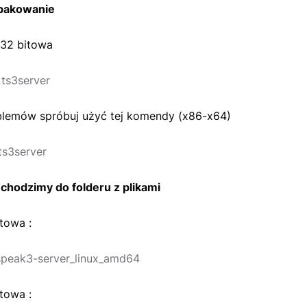
zpakowanie
 32 bitowa
 ts3server
blemów spróbuj użyć tej komendy (x86-x64)
 ts3server
echodzimy do folderu z plikami
towa :
peak3-server_linux_amd64
towa :