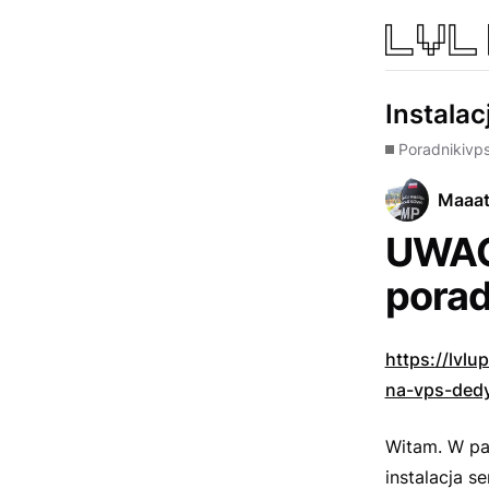
Instala
Poradniki
vps
Maaat
UWAG
porad
https://lvl
na-vps-ded
Witam. W pa
instalacja 