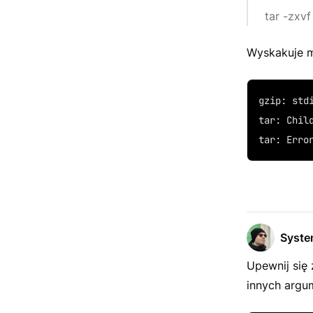
tar -zxv
Wyskakuje m
gzip: std
tar: Chil
tar: Erro
Syst
Upewnij się 
innych argu