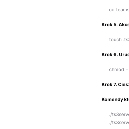
cd teams
Krok 5. Akce
touch .t
Krok 6. Uru
chmod +x 
Krok 7. Ci
Komendy kt
./ts3serv
./ts3serv