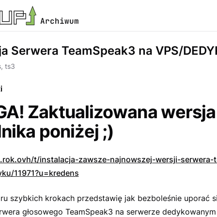
Archiwum
cja Serwera TeamSpeak3 na VPS/DED
, ts3
i
A! Zaktualizowana wersja
nika poniżej ;)
up.rok.ovh/t/instalacja-zawsze-najnowszej-wersji-serwera
yku/11971?u=kredens
ru szybkich krokach przedstawię jak bezboleśnie uporać s
serwera głosowego TeamSpeak3 na serwerze dedykowanym 