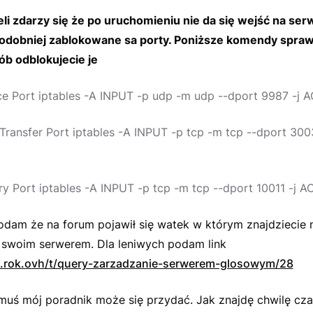
li zdarzy się że po uruchomieniu nie da się wejść na ser
dobniej zablokowane sa porty. Poniższe komendy spraw
ób odblokujecie je
e Port iptables -A INPUT -p udp -m udp --dport 9987 -j
 Transfer Port iptables -A INPUT -p tcp -m tcp --dport 300
y Port iptables -A INPUT -p tcp -m tcp --dport 10011 -j 
odam że na forum pojawił się watek w którym znajdziecie 
 swoim serwerem. Dla leniwych podam link
up.rok.ovh/t/query-zarzadzanie-serwerem-glosowym/28
muś mój poradnik może się przydać. Jak znajdę chwilę cz