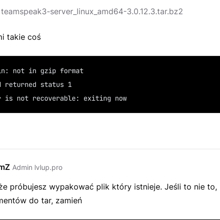
f teamspeak3-server_linux_amd64-3.0.12.3.tar.bz2
i takie coś
in: not in gzip format
d returned status 1
r is not recoverable: exiting now
emZ
Admin lvlup.pro
że próbujesz wypakować plik który istnieje. Jeśli to nie to,
mentów do tar, zamień