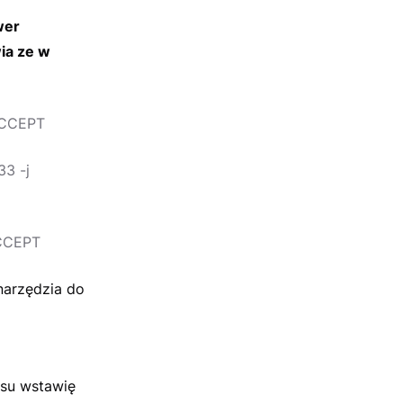
wer
ia ze w
 ACCEPT
33 -j
ACCEPT
narzędzia do
asu wstawię