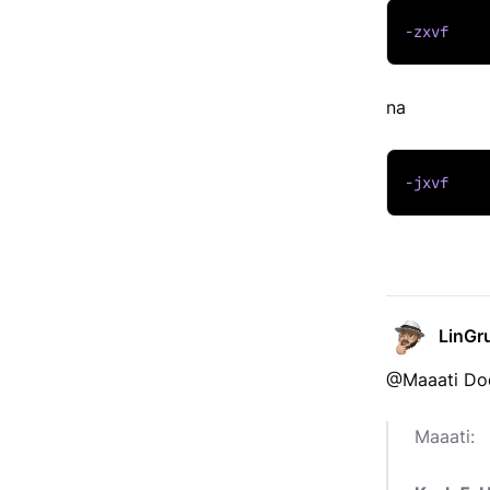
-zxvf
na
-jxvf
LinGr
@Maaati Dod
Maaati: