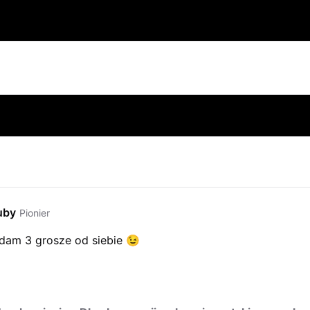
uby
Pionier
am 3 grosze od siebie
😉