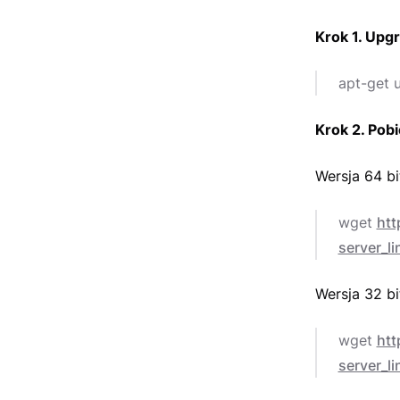
Krok 1. Upg
apt-get 
Krok 2. Pob
Wersja 64 b
wget
htt
server_l
Wersja 32 bi
wget
htt
server_li