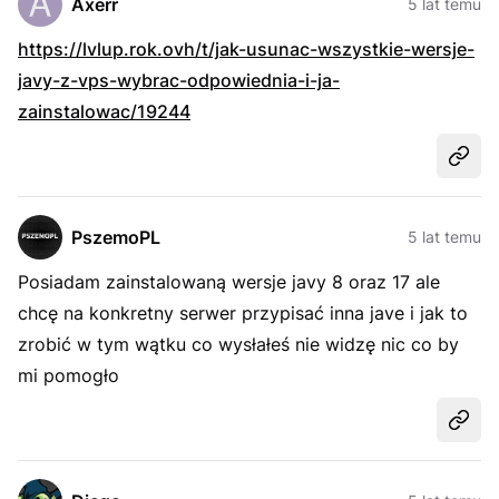
Axerr
5 lat temu
https://lvlup.rok.ovh/t/jak-usunac-wszystkie-wersje-
javy-z-vps-wybrac-odpowiednia-i-ja-
zainstalowac/19244
Udost
PszemoPL
5 lat temu
Posiadam zainstalowaną wersje javy 8 oraz 17 ale
chcę na konkretny serwer przypisać inna jave i jak to
zrobić w tym wątku co wysłałeś nie widzę nic co by
mi pomogło
Udost