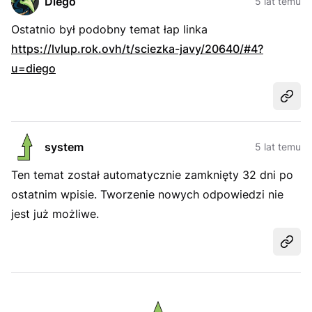
Diego
5 lat temu
Ostatnio był podobny temat łap linka
https://lvlup.rok.ovh/t/sciezka-javy/20640/#4?
u=diego
Udost
system
5 lat temu
Ten temat został automatycznie zamknięty 32 dni po
ostatnim wpisie. Tworzenie nowych odpowiedzi nie
jest już możliwe.
Udost