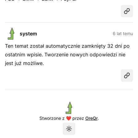
Udost
system
6 lat temu
Ten temat został automatycznie zamknięty 32 dni po
ostatnim wpisie. Tworzenie nowych odpowiedzi nie
jest już możliwe.
Udost
Stworzone z ❤️ przez
OreQr
.
Przełącz motyw