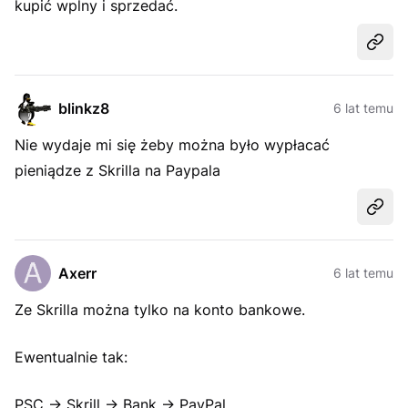
kupić wplny i sprzedać.
Udost
blinkz8
6 lat temu
Nie wydaje mi się żeby można było wypłacać
pieniądze z Skrilla na Paypala
Udost
Axerr
6 lat temu
Ze Skrilla można tylko na konto bankowe.
Ewentualnie tak:
PSC -> Skrill -> Bank -> PayPal