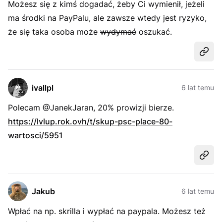
Możesz się z kimś dogadać, żeby Ci wymienił, jeżeli
ma środki na PayPalu, ale zawsze wtedy jest ryzyko,
że się taka osoba może
wydymać
oszukać.
Udost
ivallpl
6 lat temu
Polecam @JanekJaran, 20% prowizji bierze.
https://lvlup.rok.ovh/t/skup-psc-place-80-
wartosci/5951
Udost
Jakub
6 lat temu
Wpłać na np. skrilla i wypłać na paypala. Możesz też