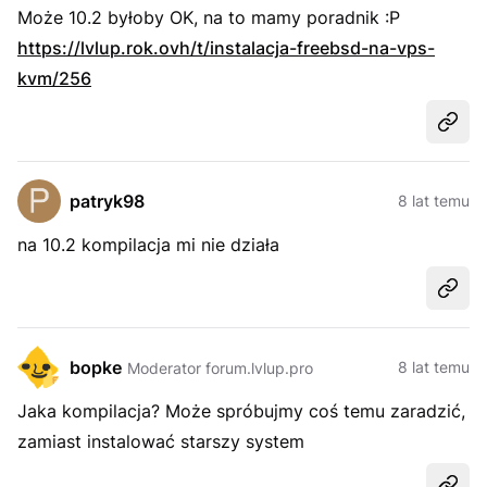
Może 10.2 byłoby OK, na to mamy poradnik :P
https://lvlup.rok.ovh/t/instalacja-freebsd-na-vps-
kvm/256
Udost
patryk98
8 lat temu
na 10.2 kompilacja mi nie działa
Udost
bopke
8 lat temu
Moderator forum.lvlup.pro
Jaka kompilacja? Może spróbujmy coś temu zaradzić,
zamiast instalować starszy system