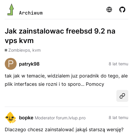
Strona
GitHu
Archiwum
Jak zainstalowac freebsd 9.2 na
vps kvm
Zombie
vps, kvm
patryk98
8 lat temu
tak jak w temacie, widzialem juz poradnik do tego, ale
plik interfaces sie rozni i to sporo... Pomocy
Udost
bopke
8 lat temu
Moderator forum.lvlup.pro
Dlaczego chcesz zainstalować jakąś starszą wersję?