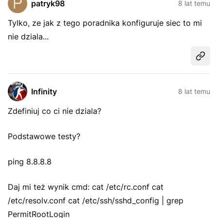
patryk98
8 lat temu
Tylko, ze jak z tego poradnika konfiguruje siec to mi
nie dziala...
Udost
Infinity
8 lat temu
Zdefiniuj co ci nie dziala?
Podstawowe testy?
ping 8.8.8.8
Daj mi też wynik cmd: cat /etc/rc.conf cat
/etc/resolv.conf cat /etc/ssh/sshd_config | grep
PermitRootLogin