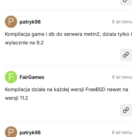
Udost
patryk98
8 lat temu
Kompilacja game i db do serwera metin2, dziala tylko i
wylacznie na 9.2
Udost
FairGames
8 lat temu
Kompilacja działa na każdej wersji FreeBSD nawet na
wersji 11.2
Udost
patryk98
8 lat temu