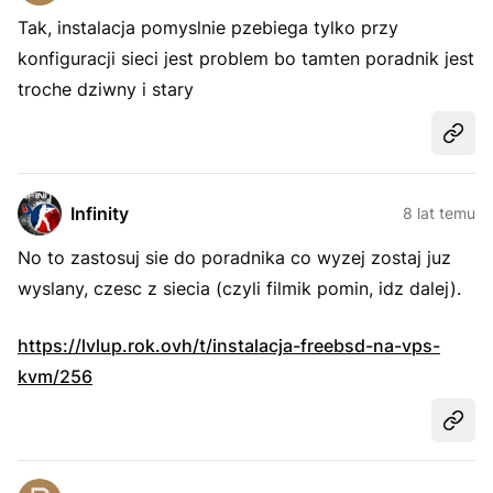
Tak, instalacja pomyslnie pzebiega tylko przy
konfiguracji sieci jest problem bo tamten poradnik jest
troche dziwny i stary
Udost
Infinity
8 lat temu
No to zastosuj sie do poradnika co wyzej zostaj juz
wyslany, czesc z siecia (czyli filmik pomin, idz dalej).
https://lvlup.rok.ovh/t/instalacja-freebsd-na-vps-
kvm/256
Udost